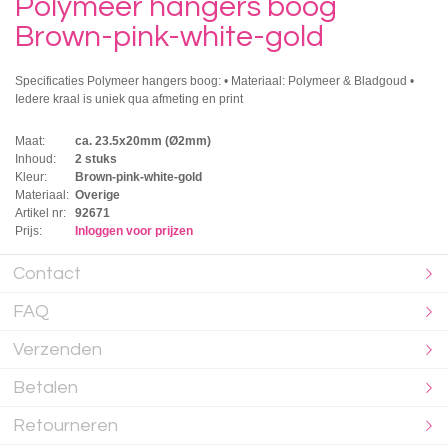
Polymeer hangers boog
Brown-pink-white-gold
Specificaties Polymeer hangers boog: • Materiaal: Polymeer & Bladgoud •
Iedere kraal is uniek qua afmeting en print
Maat:
ca. 23.5x20mm (Ø2mm)
Inhoud:
2 stuks
Kleur:
Brown-pink-white-gold
Materiaal:
Overige
Artikel nr:
92671
Prijs:
Inloggen voor prijzen
Contact
FAQ
Verzenden
Betalen
Retourneren