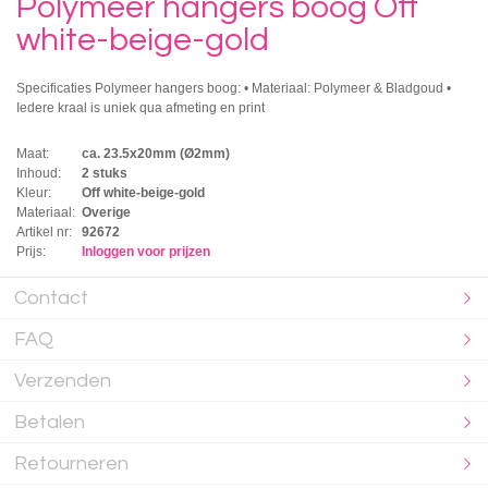
Polymeer hangers boog Off
white-beige-gold
Specificaties Polymeer hangers boog: • Materiaal: Polymeer & Bladgoud •
Iedere kraal is uniek qua afmeting en print
Maat:
ca. 23.5x20mm (Ø2mm)
Inhoud:
2 stuks
Kleur:
Off white-beige-gold
Materiaal:
Overige
Artikel nr:
92672
Prijs:
Inloggen voor prijzen
Contact
FAQ
Verzenden
Betalen
Retourneren