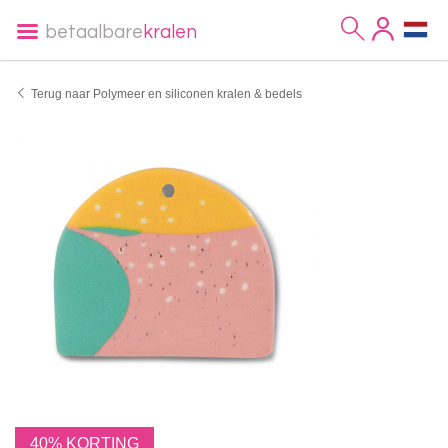
betaalbare
kralen
Terug naar Polymeer en siliconen kralen & bedels
40% KORTING