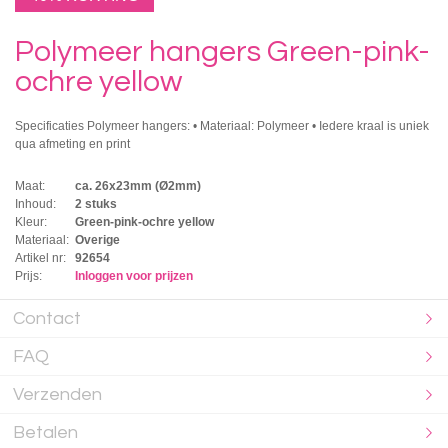
Polymeer hangers Green-pink-
ochre yellow
Specificaties Polymeer hangers: • Materiaal: Polymeer • Iedere kraal is uniek
qua afmeting en print
Maat:
ca. 26x23mm (Ø2mm)
Inhoud:
2 stuks
Kleur:
Green-pink-ochre yellow
Materiaal:
Overige
Artikel nr:
92654
Prijs:
Inloggen voor prijzen
Contact
FAQ
Verzenden
Betalen