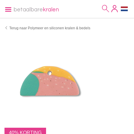
betaalbare
kralen
Terug naar Polymeer en siliconen kralen & bedels
40% KORTING