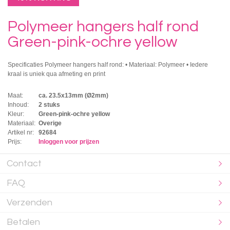
Polymeer hangers half rond
Green-pink-ochre yellow
Specificaties Polymeer hangers half rond: • Materiaal: Polymeer • Iedere
kraal is uniek qua afmeting en print
Maat:
ca. 23.5x13mm (Ø2mm)
Inhoud:
2 stuks
Kleur:
Green-pink-ochre yellow
Materiaal:
Overige
Artikel nr:
92684
Prijs:
Inloggen voor prijzen
Contact
FAQ
Verzenden
Betalen