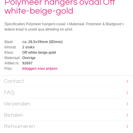
Polymeer hangers ovaal Off
white-beige-gold
Specificaties Polymeer hangers ovaal: • Materiaal: Polymeer & Bladgoud •
Iedere kraal is uniek qua afmeting en print
Maat:
ca. 28.5x39mm (Ø2mm)
Inhoud:
2 stuks
Kleur:
Off white-beige-gold
Materiaal:
Overige
Artikel nr:
92697
Prijs:
Inloggen voor prijzen
Contact
FAQ
Verzenden
Betalen
Retourneren