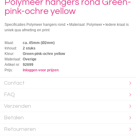
Polymeer hangers rond Green-
pink-ochre yellow
Specificaties Polymeer hangers rond: • Materiaal: Polymeer • Iedere kraal is
uniek qua afmeting en print
Maat:
ca. 45mm (Ø2mm)
Inhoud:
2 stuks
Kleur:
Green-pink-ochre yellow
Materiaal:
Overige
Artikel nr:
92699
Prijs:
Inloggen voor prijzen
Contact
FAQ
Verzenden
Betalen
Retourneren