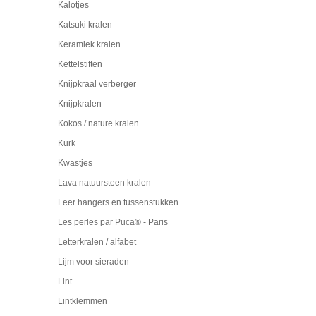
Kalotjes
Katsuki kralen
Keramiek kralen
Kettelstiften
Knijpkraal verberger
Knijpkralen
Kokos / nature kralen
Kurk
Kwastjes
Lava natuursteen kralen
Leer hangers en tussenstukken
Les perles par Puca® - Paris
Letterkralen / alfabet
Lijm voor sieraden
Lint
Lintklemmen