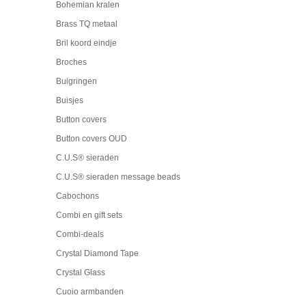
Bohemian kralen
Brass TQ metaal
Bril koord eindje
Broches
Buigringen
Buisjes
Button covers
Button covers OUD
C.U.S® sieraden
C.U.S® sieraden message beads
Cabochons
Combi en gift sets
Combi-deals
Crystal Diamond Tape
Crystal Glass
Cuoio armbanden