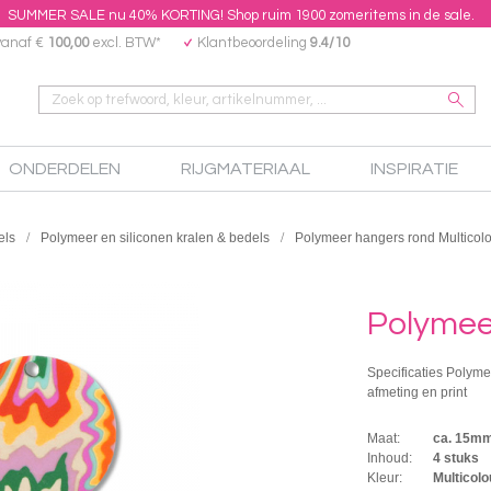
SUMMER SALE nu 40% KORTING! Shop ruim 1900 zomeritems in de sale.
vanaf €
100,00
excl. BTW*
Klantbeoordeling
9.4/10
ONDERDELEN
RIJGMATERIAAL
INSPIRATIE
els
Polymeer en siliconen kralen & bedels
Polymeer hangers rond Multicol
Polymee
Specificaties Polyme
afmeting en print
Maat:
ca. 15m
Inhoud:
4 stuks
Kleur:
Multicolo