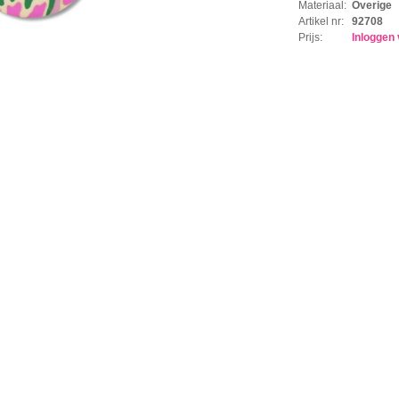
Materiaal:
Overige
Artikel nr:
92708
Prijs:
Inloggen 