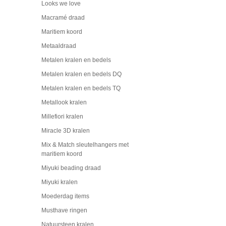
Looks we love
Macramé draad
Maritiem koord
Metaaldraad
Metalen kralen en bedels
Metalen kralen en bedels DQ
Metalen kralen en bedels TQ
Metallook kralen
Millefiori kralen
Miracle 3D kralen
Mix & Match sleutelhangers met
maritiem koord
Miyuki beading draad
Miyuki kralen
Moederdag items
Musthave ringen
Natuursteen kralen