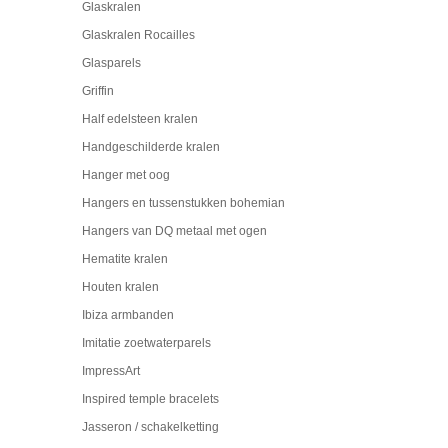
Glaskralen
Glaskralen Rocailles
Glasparels
Griffin
Half edelsteen kralen
Handgeschilderde kralen
Hanger met oog
Hangers en tussenstukken bohemian
Hangers van DQ metaal met ogen
Hematite kralen
Houten kralen
Ibiza armbanden
Imitatie zoetwaterparels
ImpressArt
Inspired temple bracelets
Jasseron / schakelketting