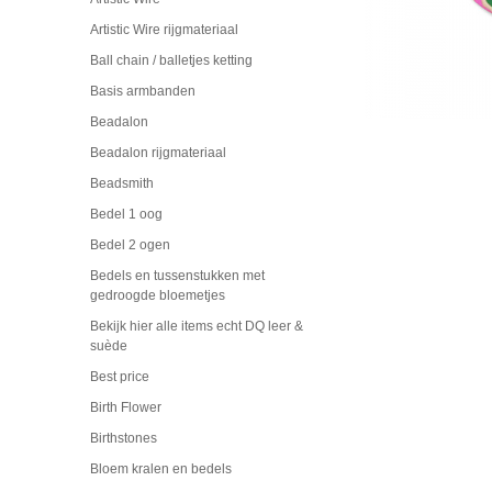
Artistic Wire rijgmateriaal
Ball chain / balletjes ketting
Basis armbanden
Beadalon
Beadalon rijgmateriaal
Beadsmith
Bedel 1 oog
Bedel 2 ogen
Bedels en tussenstukken met
gedroogde bloemetjes
Bekijk hier alle items echt DQ leer &
suède
Best price
Birth Flower
Birthstones
Bloem kralen en bedels