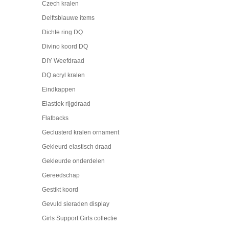
Czech kralen
Delftsblauwe items
Dichte ring DQ
Divino koord DQ
DIY Weefdraad
DQ acryl kralen
Eindkappen
Elastiek rijgdraad
Flatbacks
Geclusterd kralen ornament
Gekleurd elastisch draad
Gekleurde onderdelen
Gereedschap
Gestikt koord
Gevuld sieraden display
Girls Support Girls collectie