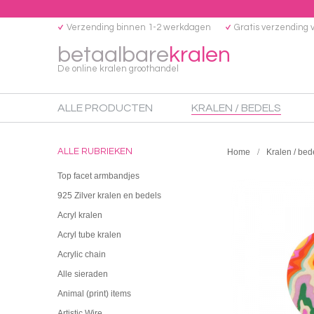
Verzending binnen 1-2 werkdagen
Gratis verzending 
betaalbare
kralen
De online kralen groothandel
ALLE PRODUCTEN
KRALEN / BEDELS
ALLE RUBRIEKEN
Home
Kralen / bed
Top facet armbandjes
925 Zilver kralen en bedels
Acryl kralen
Acryl tube kralen
Acrylic chain
Alle sieraden
Animal (print) items
Artistic Wire