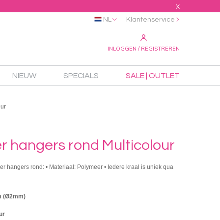
X
NL
Klantenservice
INLOGGEN / REGISTREREN
NIEUW
SPECIALS
SALE | OUTLET
our
r hangers rond Multicolour
er hangers rond: • Materiaal: Polymeer • Iedere kraal is uniek qua
m (Ø2mm)
ur