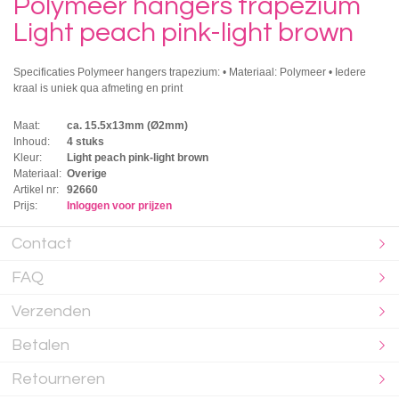
Polymeer hangers trapezium
Light peach pink-light brown
Specificaties Polymeer hangers trapezium: • Materiaal: Polymeer • Iedere
kraal is uniek qua afmeting en print
Maat:
ca. 15.5x13mm (Ø2mm)
Inhoud:
4 stuks
Kleur:
Light peach pink-light brown
Materiaal:
Overige
Artikel nr:
92660
Prijs:
Inloggen voor prijzen
Contact
FAQ
Verzenden
Betalen
Retourneren