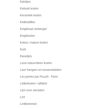
Kalotjes
Katsuki kralen
Keramiek kralen
Kettelstiften
Knijpkraal verberger
Knijpkralen
Kokos / nature kralen
Kurk
Kwastjes
Lava natuursteen kralen
Leer hangers en tussenstukken
Les perles par Puca® - Paris
Letterkralen / alfabet
Lijm voor sieraden
Lint
Lintklemmen