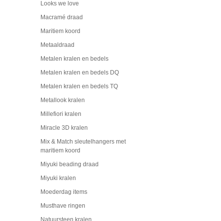
Looks we love
Macramé draad
Maritiem koord
Metaaldraad
Metalen kralen en bedels
Metalen kralen en bedels DQ
Metalen kralen en bedels TQ
Metallook kralen
Millefiori kralen
Miracle 3D kralen
Mix & Match sleutelhangers met
maritiem koord
Miyuki beading draad
Miyuki kralen
Moederdag items
Musthave ringen
Natuursteen kralen