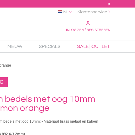
X
NL
Klantenservice
INLOGGEN / REGISTREREN
NIEUW
SPECIALS
SALE | OUTLET
orange
NG
 bedels met oog 10mm
lmon orange
m bedels met oog 10mm: • Materiaal brass metaal en katoen
 (Ø2.4-3.2mm)