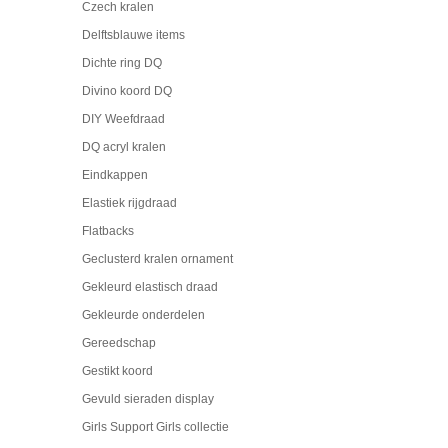
Czech kralen
Delftsblauwe items
Dichte ring DQ
Divino koord DQ
DIY Weefdraad
DQ acryl kralen
Eindkappen
Elastiek rijgdraad
Flatbacks
Geclusterd kralen ornament
Gekleurd elastisch draad
Gekleurde onderdelen
Gereedschap
Gestikt koord
Gevuld sieraden display
Girls Support Girls collectie