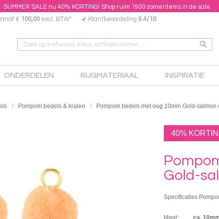
SUMMER SALE nu 40% KORTING! Shop ruim 1900 zomeritems in de sale.
vanaf €
100,00
excl. BTW*
Klantbeoordeling
9.4/10
ONDERDELEN
RIJGMATERIAAL
INSPIRATIE
els
Pompom bedels & kralen
Pompom bedels met oog 10mm Gold-salmon 
40% KORTI
Pompom
Gold-sa
Specificaties Pompo
Maat:
ca. 10mm