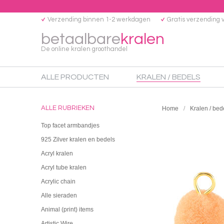
Verzending binnen 1-2 werkdagen
Gratis verzending 
betaalbare
kralen
De online kralen groothandel
ALLE PRODUCTEN
KRALEN / BEDELS
ALLE RUBRIEKEN
Home
Kralen / bed
Top facet armbandjes
925 Zilver kralen en bedels
Acryl kralen
Acryl tube kralen
Acrylic chain
Alle sieraden
Animal (print) items
Artistic Wire