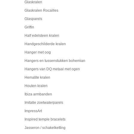
Glaskralen
Glaskralen Rocailles
Glasparels
Griffin
Half edelsteen kralen
Handgeschilderde kralen
Hanger met oog
Hangers en tussenstukken bohemian
Hangers van DQ metaal met ogen
Hematite kralen
Houten kralen
Ibiza armbanden
Imitatie zoetwaterparels
ImpressArt
Inspired temple bracelets
Jasseron / schakelketting