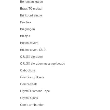
Bohemian kralen
Brass TQ metaal
Bril koord eindje
Broches
Buigringen
Buisjes
Button covers
Button covers OUD
C.U.S® sieraden
C.U.S® sieraden message beads
Cabochons
Combi en gift sets
Combi-deals
Crystal Diamond Tape
Crystal Glass
Cuoio armbanden