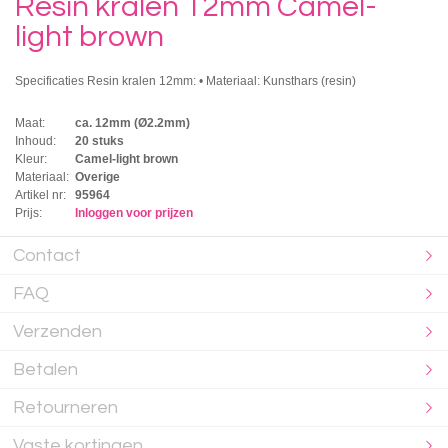
Resin kralen 12mm Camel-
light brown
Specificaties Resin kralen 12mm: • Materiaal: Kunsthars (resin)
Maat:
ca. 12mm (Ø2.2mm)
Inhoud:
20 stuks
Kleur:
Camel-light brown
Materiaal:
Overige
Artikel nr:
95964
Prijs:
Inloggen voor prijzen
Contact
FAQ
Verzenden
Betalen
Retourneren
Vaste kortingen