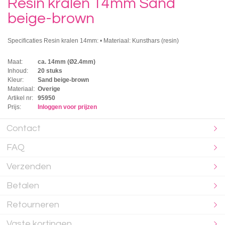
Resin kralen 14mm Sand
beige-brown
Specificaties Resin kralen 14mm: • Materiaal: Kunsthars (resin)
Maat:
ca. 14mm (Ø2.4mm)
Inhoud:
20 stuks
Kleur:
Sand beige-brown
Materiaal:
Overige
Artikel nr:
95950
Prijs:
Inloggen voor prijzen
Contact
FAQ
Verzenden
Betalen
Retourneren
Vaste kortingen