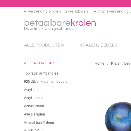
Verzending binnen 1-2 werkdagen
Gratis verzending 
betaalbare
kralen
De online kralen groothandel
ALLE PRODUCTEN
KRALEN / BEDELS
ALLE RUBRIEKEN
Home
Kralen / bed
Top facet armbandjes
925 Zilver kralen en bedels
Acryl kralen
Acryl tube kralen
Acrylic chain
Alle sieraden
Animal (print) items
Artistic Wire