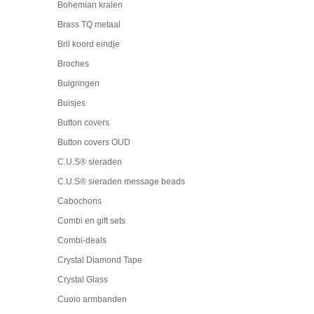
Bohemian kralen
Brass TQ metaal
Bril koord eindje
Broches
Buigringen
Buisjes
Button covers
Button covers OUD
C.U.S® sieraden
C.U.S® sieraden message beads
Cabochons
Combi en gift sets
Combi-deals
Crystal Diamond Tape
Crystal Glass
Cuoio armbanden