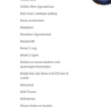
Artistic Wire rijgmateriaal
Ball chain / balletjes ketting
Basis armbanden
Beadalon
Beadalon rijgmateriaal
Beadsmith
Bedel 1 oog
Bedel 2 ogen
Bedels en tussenstukken met
gedroogde bloemetjes
Bekijk hier alle items echt DQ leer &
suède
Best price
Birth Flower
Birthstones
Bloem kralen en bedels