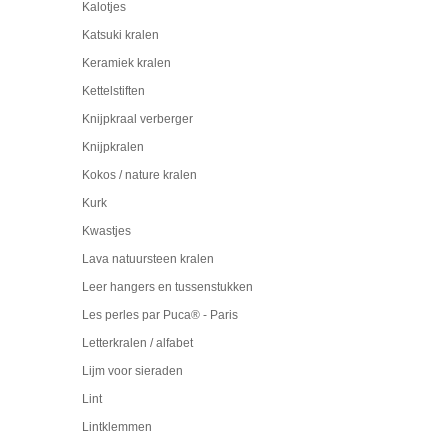
Kalotjes
Katsuki kralen
Keramiek kralen
Kettelstiften
Knijpkraal verberger
Knijpkralen
Kokos / nature kralen
Kurk
Kwastjes
Lava natuursteen kralen
Leer hangers en tussenstukken
Les perles par Puca® - Paris
Letterkralen / alfabet
Lijm voor sieraden
Lint
Lintklemmen