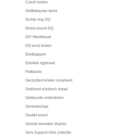
Czech kralen
Delftsblauwe items
Dichte ring DQ
Divino koord DQ
DIY Weefdraad
DQ acryl kralen
Eindkappen
Elastiek rijgdraad
Flatbacks
Geclusterd kralen ornament
Gekleurd elastisch draad
Gekleurde onderdelen
Gereedschap
Gestikt koord
Gevuld sieraden display
Girls Support Girls collectie