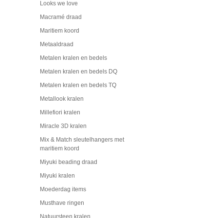
Looks we love
Macramé draad
Maritiem koord
Metaaldraad
Metalen kralen en bedels
Metalen kralen en bedels DQ
Metalen kralen en bedels TQ
Metallook kralen
Millefiori kralen
Miracle 3D kralen
Mix & Match sleutelhangers met
maritiem koord
Miyuki beading draad
Miyuki kralen
Moederdag items
Musthave ringen
Natuursteen kralen