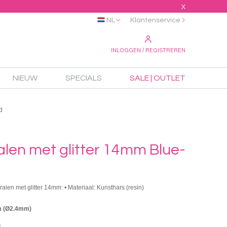
X
NL
Klantenservice
INLOGGEN / REGISTREREN
NIEUW
SPECIALS
SALE | OUTLET
d
alen met glitter 14mm Blue-
ralen met glitter 14mm: • Materiaal: Kunsthars (resin)
m (Ø2.4mm)
d