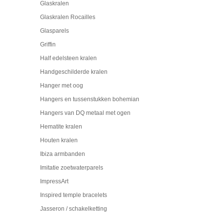
Glaskralen
Glaskralen Rocailles
Glasparels
Griffin
Half edelsteen kralen
Handgeschilderde kralen
Hanger met oog
Hangers en tussenstukken bohemian
Hangers van DQ metaal met ogen
Hematite kralen
Houten kralen
Ibiza armbanden
Imitatie zoetwaterparels
ImpressArt
Inspired temple bracelets
Jasseron / schakelketting