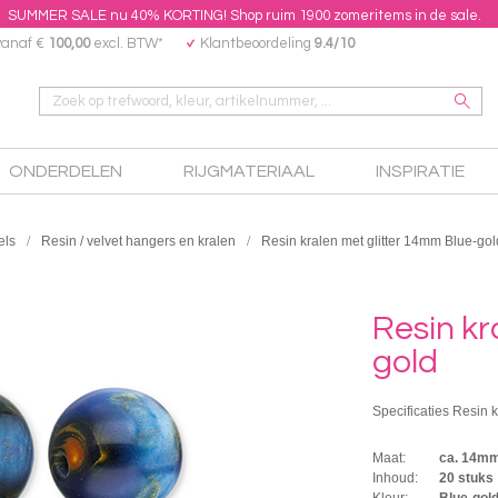
SUMMER SALE nu 40% KORTING! Shop ruim 1900 zomeritems in de sale.
vanaf €
100,00
excl. BTW*
Klantbeoordeling
9.4/10
ONDERDELEN
RIJGMATERIAAL
INSPIRATIE
els
Resin / velvet hangers en kralen
Resin kralen met glitter 14mm Blue-gol
Resin kr
gold
Specificaties Resin k
Maat:
ca. 14m
Inhoud:
20 stuks
Kleur:
Blue-gol