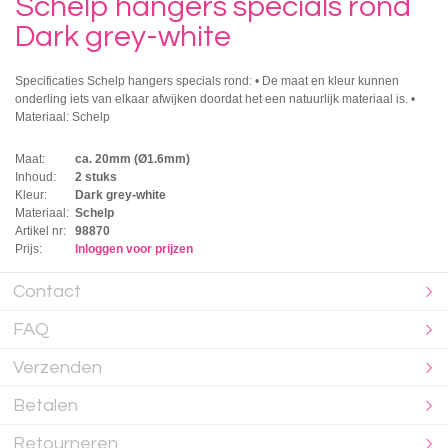
Schelp hangers specials rond
Dark grey-white
Specificaties Schelp hangers specials rond: • De maat en kleur kunnen
onderling iets van elkaar afwijken doordat het een natuurlijk materiaal is. •
Materiaal: Schelp
Maat:
ca. 20mm (Ø1.6mm)
Inhoud:
2 stuks
Kleur:
Dark grey-white
Materiaal:
Schelp
Artikel nr:
98870
Prijs:
Inloggen voor prijzen
Contact
FAQ
Verzenden
Betalen
Retourneren