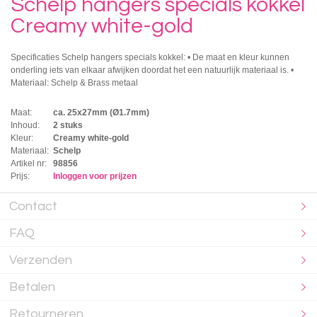
Schelp hangers specials kokkel
Creamy white-gold
Specificaties Schelp hangers specials kokkel: • De maat en kleur kunnen
onderling iets van elkaar afwijken doordat het een natuurlijk materiaal is. •
Materiaal: Schelp & Brass metaal
Maat:
ca. 25x27mm (Ø1.7mm)
Inhoud:
2 stuks
Kleur:
Creamy white-gold
Materiaal:
Schelp
Artikel nr:
98856
Prijs:
Inloggen voor prijzen
Contact
FAQ
Verzenden
Betalen
Retourneren