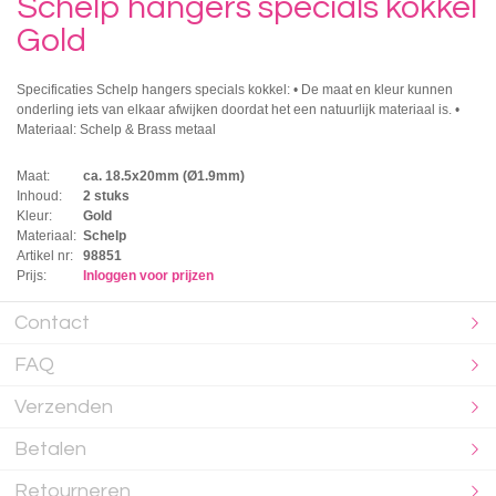
Schelp hangers specials kokkel
Gold
Specificaties Schelp hangers specials kokkel: • De maat en kleur kunnen
onderling iets van elkaar afwijken doordat het een natuurlijk materiaal is. •
Materiaal: Schelp & Brass metaal
Maat:
ca. 18.5x20mm (Ø1.9mm)
Inhoud:
2 stuks
Kleur:
Gold
Materiaal:
Schelp
Artikel nr:
98851
Prijs:
Inloggen voor prijzen
Contact
FAQ
Verzenden
Betalen
Retourneren