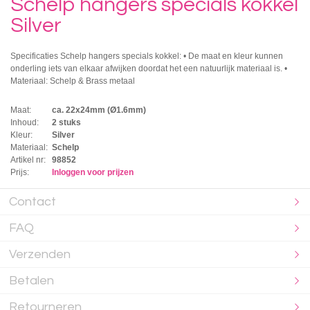
Schelp hangers specials kokkel
Silver
Specificaties Schelp hangers specials kokkel: • De maat en kleur kunnen
onderling iets van elkaar afwijken doordat het een natuurlijk materiaal is. •
Materiaal: Schelp & Brass metaal
Maat:
ca. 22x24mm (Ø1.6mm)
Inhoud:
2 stuks
Kleur:
Silver
Materiaal:
Schelp
Artikel nr:
98852
Prijs:
Inloggen voor prijzen
Contact
FAQ
Verzenden
Betalen
Retourneren