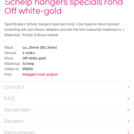
Schelp hangers specials rond
Off white-gold
Specificaties Schelp hangers specials rond: • De maat en kleur kunnen
onderling iets van elkaar afwijken doordat het een natuurlijk materiaal is. •
Materiaal: Schelp & Brass metaal
Maat:
ca. 25mm (Ø1.3mm)
Inhoud:
2 stuks
Kleur:
Off white-gold
Materiaal:
Schelp
Artikel nr:
98859
Prijs:
Inloggen voor prijzen
Contact
FAQ
Verzenden
Betalen
Retourneren