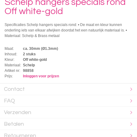
Schelp hangers specials rond
Off white-gold
Specificaties Schelp hangers specials rond: • De maat en kleur kunnen
onderling iets van elkaar afwijken doordat het een natuurlijk materiaal is. •
Materiaal: Schelp & Brass metaal
Maat:
ca. 30mm (Ø1.3mm)
Inhoud:
2 stuks
Kleur:
Off white-gold
Materiaal:
Schelp
Artikel nr:
98858
Prijs:
Inloggen voor prijzen
Contact
FAQ
Verzenden
Betalen
Retourneren