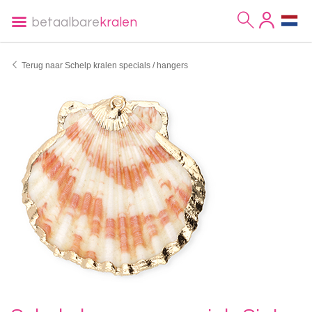
betaalbare
kralen
Terug naar Schelp kralen specials / hangers