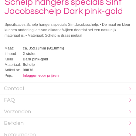
Schelp hangers specials Sint
Jacobsschelp Dark pink-gold
Specificaties Schelp hangers specials Sint Jacobsschelp: • De maat en kleur
kunnen onderling iets van elkaar afwijken doordat het een natuurlijk
materiaal is. • Materiaal: Schelp & Brass metaal
Maat:
ca. 35x33mm (Ø1.8mm)
Inhoud:
2 stuks
Kleur:
Dark pink-gold
Materiaal:
Schelp
Artikel nr:
98836
Prijs:
Inloggen voor prijzen
Contact
FAQ
Verzenden
Betalen
Retourneren