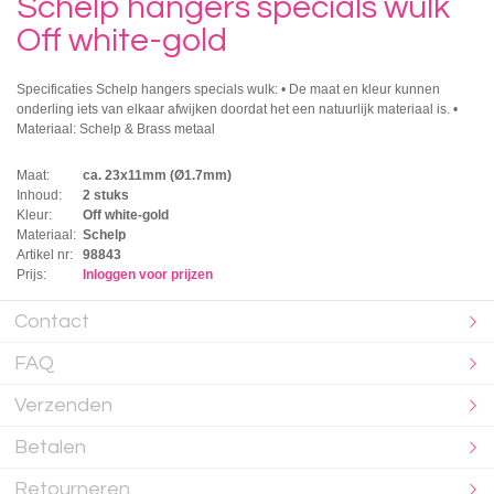
Schelp hangers specials wulk
Off white-gold
Specificaties Schelp hangers specials wulk: • De maat en kleur kunnen
onderling iets van elkaar afwijken doordat het een natuurlijk materiaal is. •
Materiaal: Schelp & Brass metaal
Maat:
ca. 23x11mm (Ø1.7mm)
Inhoud:
2 stuks
Kleur:
Off white-gold
Materiaal:
Schelp
Artikel nr:
98843
Prijs:
Inloggen voor prijzen
Contact
FAQ
Verzenden
Betalen
Retourneren