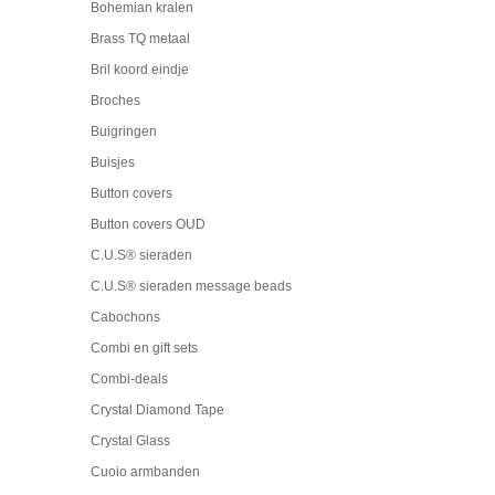
Bohemian kralen
Brass TQ metaal
Bril koord eindje
Broches
Buigringen
Buisjes
Button covers
Button covers OUD
C.U.S® sieraden
C.U.S® sieraden message beads
Cabochons
Combi en gift sets
Combi-deals
Crystal Diamond Tape
Crystal Glass
Cuoio armbanden