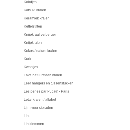
Kalotjes
Katsuki kralen
Keramiek kralen
Kettelstiften
Knijpkraal verberger
Knijpkralen
Kokos / nature kralen
Kurk
Kwastjes
Lava natuursteen kralen
Leer hangers en tussenstukken
Les perles par Puca® - Paris
Letterkralen / alfabet
Lijm voor sieraden
Lint
Lintklemmen