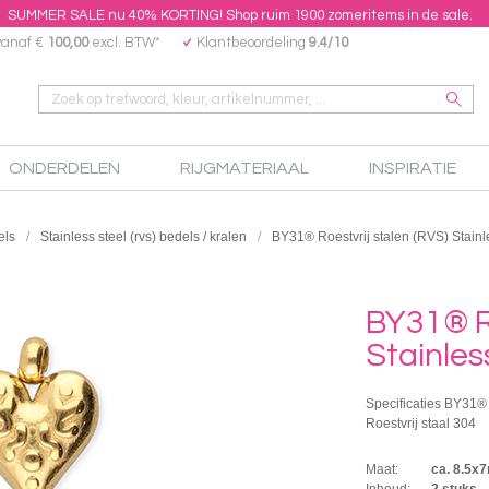
SUMMER SALE nu 40% KORTING! Shop ruim 1900 zomeritems in de sale.
vanaf €
100,00
excl. BTW*
Klantbeoordeling
9.4/10
ONDERDELEN
RIJGMATERIAAL
INSPIRATIE
els
Stainless steel (rvs) bedels / kralen
BY31® Roestvrij stalen (RVS) Stainle
BY31® Ro
Stainles
Specificaties BY31® R
Roestvrij staal 304
Maat:
ca. 8.5x
Inhoud:
2 stuks