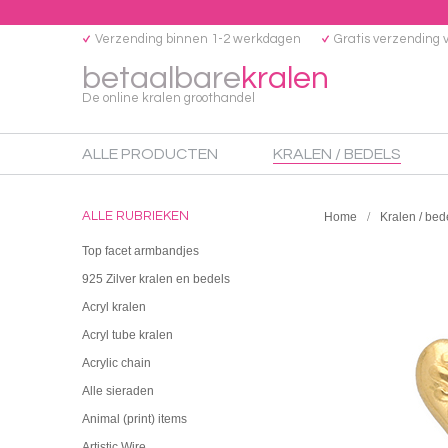
Verzending binnen 1-2 werkdagen
Gratis verzending 
betaalbare
kralen
De online kralen groothandel
ALLE PRODUCTEN
KRALEN / BEDELS
ALLE RUBRIEKEN
Home
Kralen / bed
Top facet armbandjes
925 Zilver kralen en bedels
Acryl kralen
Acryl tube kralen
Acrylic chain
Alle sieraden
Animal (print) items
Artistic Wire