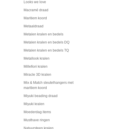
Looks we love
Macramé draad
Maritiem koord
Metaaldraad
Metalen kralen en bedels
Metalen kralen en bedels DQ
Metalen kralen en bedels TQ
Metallook kralen
Millefiori kralen
Miracle 3D kralen
Mix & Match sleutelhangers met
maritiem koord
Miyuki beading draad
Miyuki kralen
Moederdag items
Musthave ringen
Natuursteen kralen