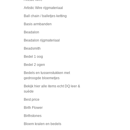
Artistic Wire rijgmateriaal
Ball chain / balletjes ketting
Basis armbanden
Beadalon
Beadalon rijgmateriaal
Beadsmith
Bedel 1 oog
Bedel 2 ogen
Bedels en tussenstukken met
gedroogde bloemetjes
Bekijk hier alle items echt DQ leer &
suède
Best price
Birth Flower
Birthstones
Bloem kralen en bedels