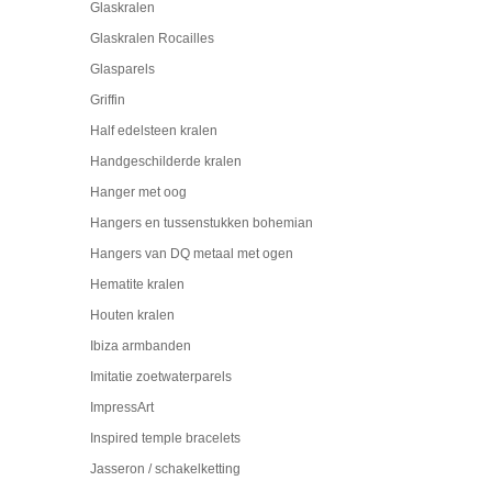
Glaskralen
Glaskralen Rocailles
Glasparels
Griffin
Half edelsteen kralen
Handgeschilderde kralen
Hanger met oog
Hangers en tussenstukken bohemian
Hangers van DQ metaal met ogen
Hematite kralen
Houten kralen
Ibiza armbanden
Imitatie zoetwaterparels
ImpressArt
Inspired temple bracelets
Jasseron / schakelketting