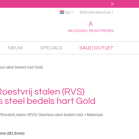
X
NL
Klantenservice
INLOGGEN / REGISTREREN
NIEUW
SPECIALS
SALE | OUTLET
ss steel bedels hart Gold
estvrij stalen (RVS)
s steel bedels hart Gold
oestvrij stalen (RVS) Stainless steel bedels hart: • Materiaal:
7mm (Ø1.6mm)