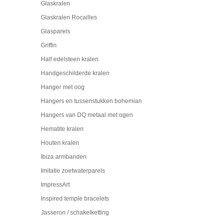
Glaskralen
Glaskralen Rocailles
Glasparels
Griffin
Half edelsteen kralen
Handgeschilderde kralen
Hanger met oog
Hangers en tussenstukken bohemian
Hangers van DQ metaal met ogen
Hematite kralen
Houten kralen
Ibiza armbanden
Imitatie zoetwaterparels
ImpressArt
Inspired temple bracelets
Jasseron / schakelketting