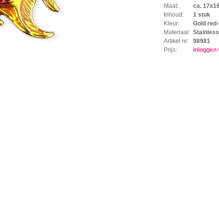
Maat:
ca. 17x
Inhoud:
1 stuk
Kleur:
Gold red-
Materiaal:
Stainless
Artikel nr:
98981
Prijs:
Inloggen 