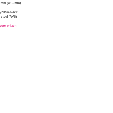
16mm (Ø1.2mm)
yellow-black
 steel (RVS)
voor prijzen