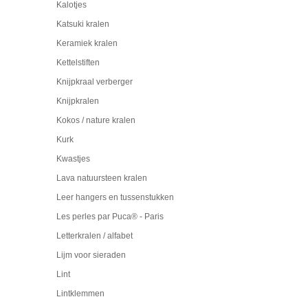
Kalotjes
Katsuki kralen
Keramiek kralen
Kettelstiften
Knijpkraal verberger
Knijpkralen
Kokos / nature kralen
Kurk
Kwastjes
Lava natuursteen kralen
Leer hangers en tussenstukken
Les perles par Puca® - Paris
Letterkralen / alfabet
Lijm voor sieraden
Lint
Lintklemmen