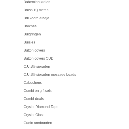
Bohemian kralen
Brass TQ metaal
Bril koord eindje
Broches
Buigringen
Buisjes
Button covers
Button covers OUD
C.U.S® sieraden
C.U.S® sieraden message beads
Cabochons
Combi en gift sets
Combi-deals
Crystal Diamond Tape
Crystal Glass
Cuoio armbanden