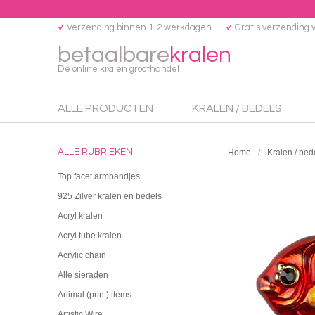
Verzending binnen 1-2 werkdagen
Gratis verzending 
betaalbare
kralen
De online kralen groothandel
ALLE PRODUCTEN
KRALEN / BEDELS
ALLE RUBRIEKEN
Home
Kralen / bed
Top facet armbandjes
925 Zilver kralen en bedels
Acryl kralen
Acryl tube kralen
Acrylic chain
Alle sieraden
Animal (print) items
Artistic Wire