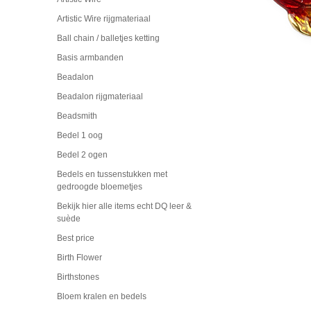
Artistic Wire rijgmateriaal
Ball chain / balletjes ketting
Basis armbanden
Beadalon
Beadalon rijgmateriaal
Beadsmith
Bedel 1 oog
Bedel 2 ogen
Bedels en tussenstukken met
gedroogde bloemetjes
Bekijk hier alle items echt DQ leer &
suède
Best price
Birth Flower
Birthstones
Bloem kralen en bedels