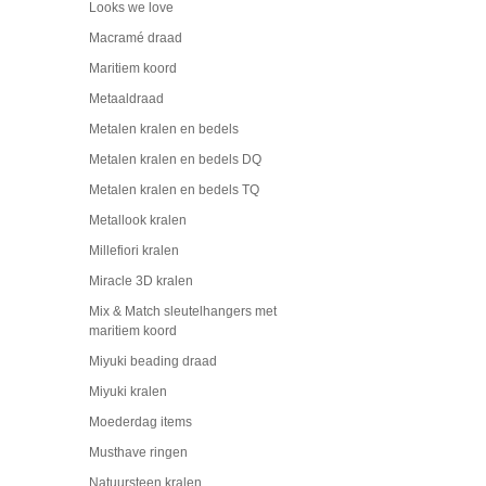
Looks we love
Macramé draad
Maritiem koord
Metaaldraad
Metalen kralen en bedels
Metalen kralen en bedels DQ
Metalen kralen en bedels TQ
Metallook kralen
Millefiori kralen
Miracle 3D kralen
Mix & Match sleutelhangers met
maritiem koord
Miyuki beading draad
Miyuki kralen
Moederdag items
Musthave ringen
Natuursteen kralen