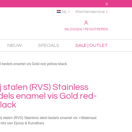
X
NL
Klantenservice
INLOGGEN / REGISTREREN
NIEUW
SPECIALS
SALE | OUTLET
el bedels enamel vis Gold red-yellow-black
j stalen (RVS) Stainless
dels enamel vis Gold red-
lack
ij stalen (RVS) Stainless steel bedels enamel vis: • Materiaal:
n mix van Epoxy & Kunsthars