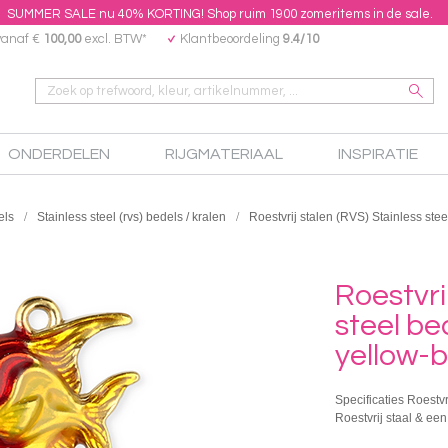
SUMMER SALE nu 40% KORTING! Shop ruim 1900 zomeritems in de sale.
vanaf €
100,00
excl. BTW*
Klantbeoordeling
9.4/10
ONDERDELEN
RIJGMATERIAAL
INSPIRATIE
els
Stainless steel (rvs) bedels / kralen
Roestvrij stalen (RVS) Stainless ste
Roestvri
steel be
yellow-b
Specificaties Roestvr
Roestvrij staal & ee