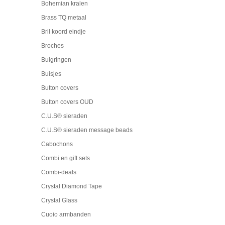
Bohemian kralen
Brass TQ metaal
Bril koord eindje
Broches
Buigringen
Buisjes
Button covers
Button covers OUD
C.U.S® sieraden
C.U.S® sieraden message beads
Cabochons
Combi en gift sets
Combi-deals
Crystal Diamond Tape
Crystal Glass
Cuoio armbanden