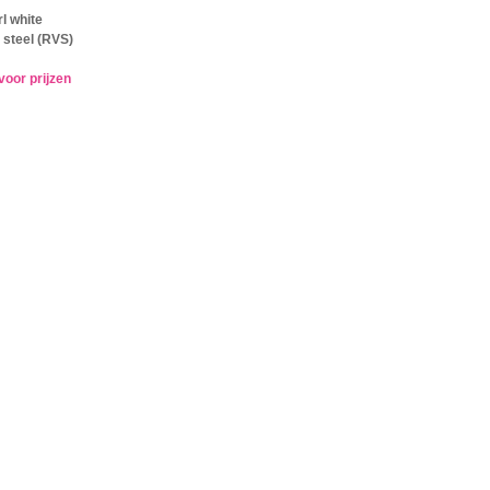
l white
 steel (RVS)
voor prijzen