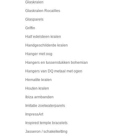
Glaskralen
Glaskralen Rocailles
Glasparels
Griffin
Half edelsteen kralen
Handgeschilderde kralen
Hanger met oog
Hangers en tussenstukken bohemian
Hangers van DQ metaal met ogen
Hematite kralen
Houten kralen
Ibiza armbanden
Imitatie zoetwaterparels
ImpressArt
Inspired temple bracelets
Jasseron / schakelketting