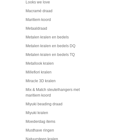
Looks we love
Macramé draad
Maritiem koord
Metaaldraad
Metalen kralen en bedels
Metalen kralen en bedels DQ
Metalen kralen en bedels TQ
Metallook kralen
Millefiori kralen
Miracle 3D kralen
Mix & Match sleutelhangers met
maritiem koord
Miyuki beading draad
Miyuki kralen
Moederdag items
Musthave ringen
Natuursteen kralen