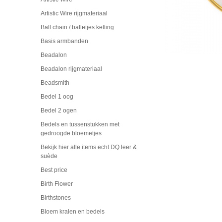
Artistic Wire rijgmateriaal
Ball chain / balletjes ketting
Basis armbanden
Beadalon
Beadalon rijgmateriaal
Beadsmith
Bedel 1 oog
Bedel 2 ogen
Bedels en tussenstukken met
gedroogde bloemetjes
Bekijk hier alle items echt DQ leer &
suède
Best price
Birth Flower
Birthstones
Bloem kralen en bedels