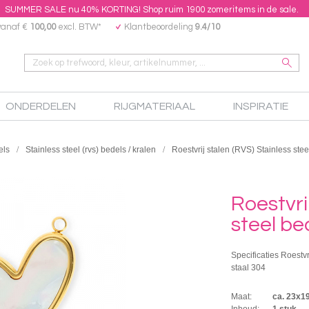
SUMMER SALE nu 40% KORTING! Shop ruim 1900 zomeritems in de sale.
vanaf €
100,00
excl. BTW*
Klantbeoordeling
9.4/10
ONDERDELEN
RIJGMATERIAAL
INSPIRATIE
els
Stainless steel (rvs) bedels / kralen
Roestvrij stalen (RVS) Stainless stee
Roestvri
steel be
Specificaties Roestvr
staal 304
Maat:
ca. 23x
Inhoud:
1 stuk