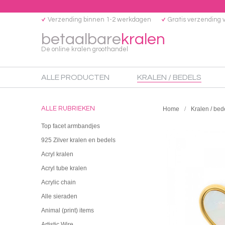
Verzending binnen 1-2 werkdagen
Gratis verzending 
betaalbare
kralen
De online kralen groothandel
ALLE PRODUCTEN
KRALEN / BEDELS
ALLE RUBRIEKEN
Home
Kralen / bed
Top facet armbandjes
925 Zilver kralen en bedels
Acryl kralen
Acryl tube kralen
Acrylic chain
Alle sieraden
Animal (print) items
Artistic Wire