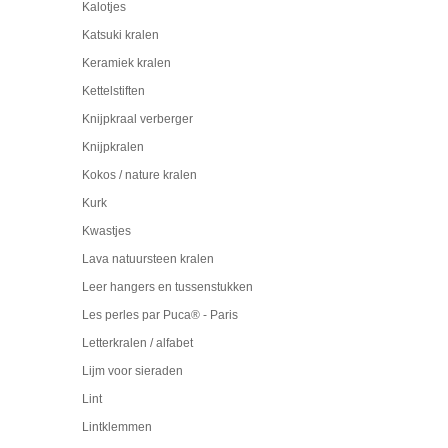
Kalotjes
Katsuki kralen
Keramiek kralen
Kettelstiften
Knijpkraal verberger
Knijpkralen
Kokos / nature kralen
Kurk
Kwastjes
Lava natuursteen kralen
Leer hangers en tussenstukken
Les perles par Puca® - Paris
Letterkralen / alfabet
Lijm voor sieraden
Lint
Lintklemmen