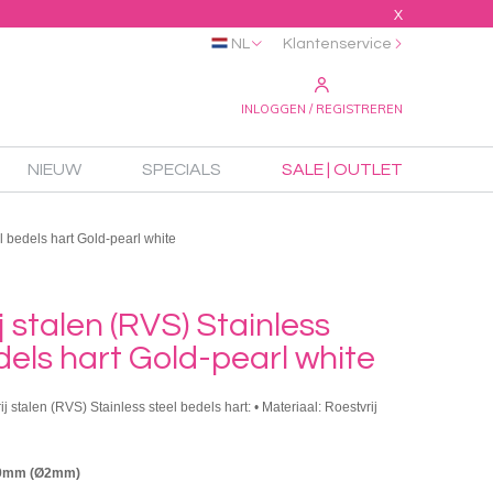
X
NL
Klantenservice
INLOGGEN / REGISTREREN
NIEUW
SPECIALS
SALE | OUTLET
l bedels hart Gold-pearl white
j stalen (RVS) Stainless
dels hart Gold-pearl white
ij stalen (RVS) Stainless steel bedels hart: • Materiaal: Roestvrij
19mm (Ø2mm)