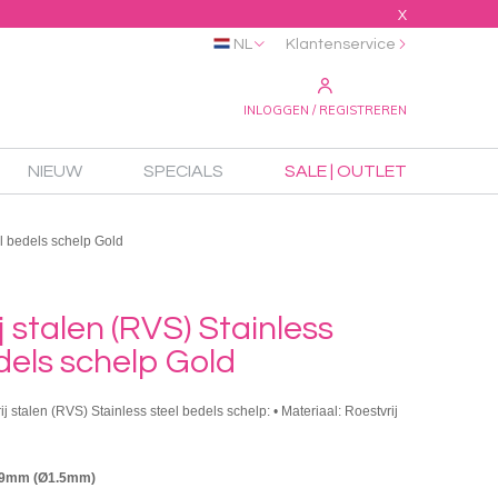
X
NL
Klantenservice
INLOGGEN / REGISTREREN
NIEUW
SPECIALS
SALE | OUTLET
el bedels schelp Gold
j stalen (RVS) Stainless
dels schelp Gold
ij stalen (RVS) Stainless steel bedels schelp: • Materiaal: Roestvrij
x9mm (Ø1.5mm)