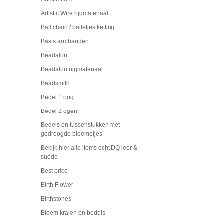
Artistic Wire rijgmateriaal
Ball chain / balletjes ketting
Basis armbanden
Beadalon
Beadalon rijgmateriaal
Beadsmith
Bedel 1 oog
Bedel 2 ogen
Bedels en tussenstukken met
gedroogde bloemetjes
Bekijk hier alle items echt DQ leer &
suède
Best price
Birth Flower
Birthstones
Bloem kralen en bedels