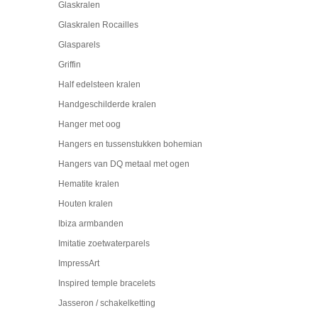
Glaskralen
Glaskralen Rocailles
Glasparels
Griffin
Half edelsteen kralen
Handgeschilderde kralen
Hanger met oog
Hangers en tussenstukken bohemian
Hangers van DQ metaal met ogen
Hematite kralen
Houten kralen
Ibiza armbanden
Imitatie zoetwaterparels
ImpressArt
Inspired temple bracelets
Jasseron / schakelketting