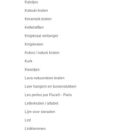
Kalotjes
Katsuki kralen
Keramiek kralen
Kettelstiften
Knijpkraal verberger
Knijpkralen
Kokos / nature kralen
Kurk
Kwastjes
Lava natuursteen kralen
Leer hangers en tussenstukken
Les perles par Puca® - Paris
Letterkralen / alfabet
Lijm voor sieraden
Lint
Lintklemmen