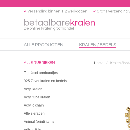
Verzending binnen 1-2 werkdagen
Gratis verzending 
betaalbare
kralen
De online kralen groothandel
ALLE PRODUCTEN
KRALEN / BEDELS
ALLE RUBRIEKEN
Home
Kralen / bed
Top facet armbandjes
925 Zilver kralen en bedels
Acryl kralen
Acryl tube kralen
Acrylic chain
Alle sieraden
Animal (print) items
Artistic Wire