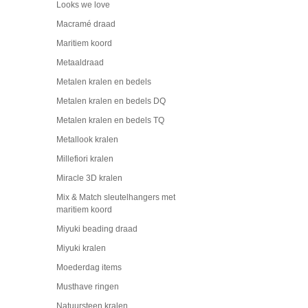
Looks we love
Macramé draad
Maritiem koord
Metaaldraad
Metalen kralen en bedels
Metalen kralen en bedels DQ
Metalen kralen en bedels TQ
Metallook kralen
Millefiori kralen
Miracle 3D kralen
Mix & Match sleutelhangers met
maritiem koord
Miyuki beading draad
Miyuki kralen
Moederdag items
Musthave ringen
Natuursteen kralen