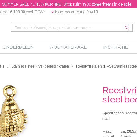
SUMMER SALE nu 40% KORTING! Shop ruim 1900 zomeritems in de sale.
vanaf €
100,00
excl. BTW*
Klantbeoordeling
9.4/10
ONDERDELEN
RIJGMATERIAAL
INSPIRATIE
els
Stainless steel (rvs) bedels / kralen
Roestvrij stalen (RVS) Stainless ste
Roestvri
steel be
Specificaties Roestvr
staal
Maat:
ca. 20.5
Inhoud:
1 stuk