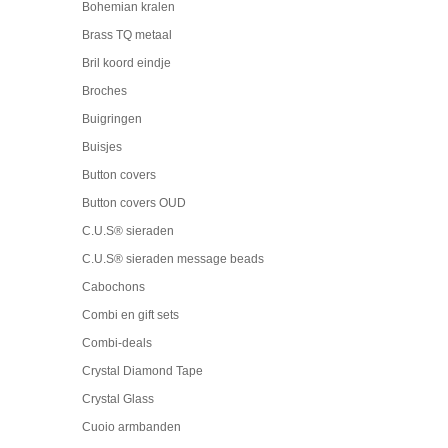
Bohemian kralen
Brass TQ metaal
Bril koord eindje
Broches
Buigringen
Buisjes
Button covers
Button covers OUD
C.U.S® sieraden
C.U.S® sieraden message beads
Cabochons
Combi en gift sets
Combi-deals
Crystal Diamond Tape
Crystal Glass
Cuoio armbanden