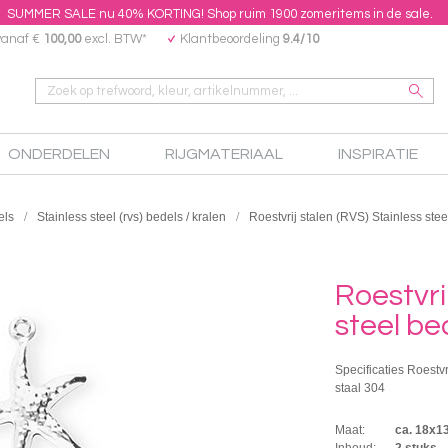
SUMMER SALE nu 40% KORTING! Shop ruim 1900 zomeritems in de sale.
vanaf €
100,00
excl. BTW*
Klantbeoordeling
9.4/10
ONDERDELEN
RIJGMATERIAAL
INSPIRATIE
els
Stainless steel (rvs) bedels / kralen
Roestvrij stalen (RVS) Stainless stee
Roestvri
steel be
Specificaties Roestvr
staal 304
Maat:
ca. 18x
Inhoud:
2 stuks