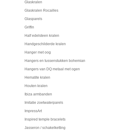
Glaskralen
Glaskralen Rocailles
Glasparels
Griffin
Half edelsteen kralen
Handgeschilderde kralen
Hanger met oog
Hangers en tussenstukken bohemian
Hangers van DQ metaal met ogen
Hematite kralen
Houten kralen
Ibiza armbanden
Imitatie zoetwaterparels
ImpressArt
Inspired temple bracelets
Jasseron / schakelketting