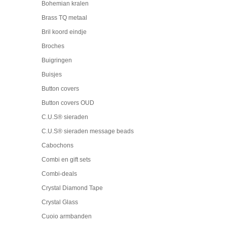
Bohemian kralen
Brass TQ metaal
Bril koord eindje
Broches
Buigringen
Buisjes
Button covers
Button covers OUD
C.U.S® sieraden
C.U.S® sieraden message beads
Cabochons
Combi en gift sets
Combi-deals
Crystal Diamond Tape
Crystal Glass
Cuoio armbanden