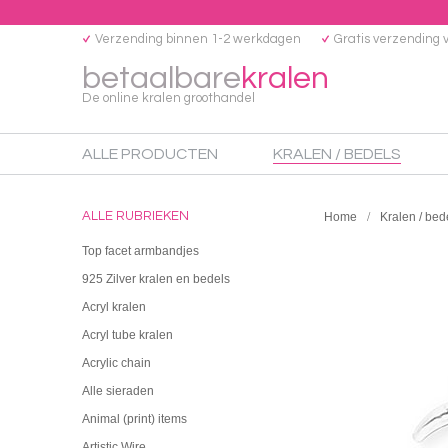
Verzending binnen 1-2 werkdagen
Gratis verzending 
betaalbare
kralen
De online kralen groothandel
ALLE PRODUCTEN
KRALEN / BEDELS
ALLE RUBRIEKEN
Home
Kralen / bed
Top facet armbandjes
925 Zilver kralen en bedels
Acryl kralen
Acryl tube kralen
Acrylic chain
Alle sieraden
Animal (print) items
Artistic Wire