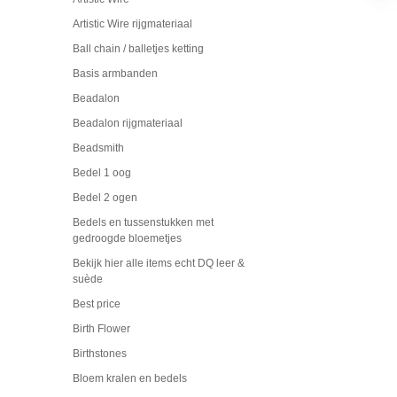
Artistic Wire rijgmateriaal
Ball chain / balletjes ketting
Basis armbanden
Beadalon
Beadalon rijgmateriaal
Beadsmith
Bedel 1 oog
Bedel 2 ogen
Bedels en tussenstukken met
gedroogde bloemetjes
Bekijk hier alle items echt DQ leer &
suède
Best price
Birth Flower
Birthstones
Bloem kralen en bedels