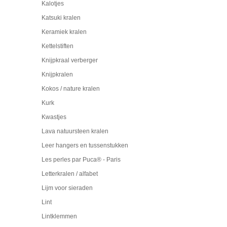
Kalotjes
Katsuki kralen
Keramiek kralen
Kettelstiften
Knijpkraal verberger
Knijpkralen
Kokos / nature kralen
Kurk
Kwastjes
Lava natuursteen kralen
Leer hangers en tussenstukken
Les perles par Puca® - Paris
Letterkralen / alfabet
Lijm voor sieraden
Lint
Lintklemmen