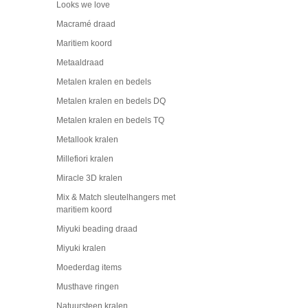
Looks we love
Macramé draad
Maritiem koord
Metaaldraad
Metalen kralen en bedels
Metalen kralen en bedels DQ
Metalen kralen en bedels TQ
Metallook kralen
Millefiori kralen
Miracle 3D kralen
Mix & Match sleutelhangers met
maritiem koord
Miyuki beading draad
Miyuki kralen
Moederdag items
Musthave ringen
Natuursteen kralen