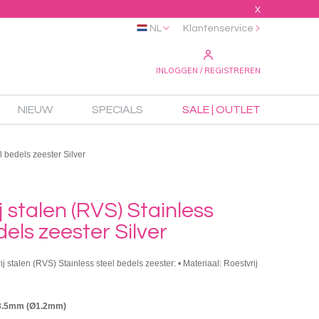
X
NL
Klantenservice
INLOGGEN / REGISTREREN
NIEUW
SPECIALS
SALE | OUTLET
l bedels zeester Silver
j stalen (RVS) Stainless
dels zeester Silver
ij stalen (RVS) Stainless steel bedels zeester: • Materiaal: Roestvrij
13.5mm (Ø1.2mm)