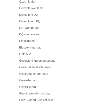
Czech kralen
Delftsblauwe items
Dichte ring DQ
Divino koord DQ
DIY Weefdraad
DQ acryl kralen
Eindkappen
Elastiek rijgdraad
Flatbacks
Geclusterd kralen ornament
Gekleurd elastisch draad
Gekleurde onderdelen
Gereedschap
Gestikt koord
Gevuld sieraden display
Girls Support Girls collectie