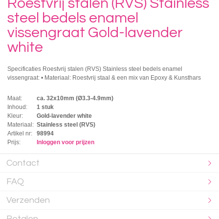
Roestvrij stalen (RVS) Stainless
steel bedels enamel
vissengraat Gold-lavender
white
Specificaties Roestvrij stalen (RVS) Stainless steel bedels enamel
vissengraat: • Materiaal: Roestvrij staal & een mix van Epoxy & Kunsthars
Maat:
ca. 32x10mm (Ø3.3-4.9mm)
Inhoud:
1 stuk
Kleur:
Gold-lavender white
Materiaal:
Stainless steel (RVS)
Artikel nr:
98994
Prijs:
Inloggen voor prijzen
Contact
FAQ
Verzenden
Betalen