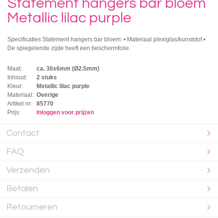
Statement hangers bar bloem
Metallic lilac purple
Specificaties Statement hangers bar bloem: • Materiaal plexiglas/kunststof •
De spiegelende zijde heeft een beschermfolie.
Maat:
ca. 30x6mm (Ø2.5mm)
Inhoud:
2 stuks
Kleur:
Metallic lilac purple
Materiaal:
Overige
Artikel nr:
85770
Prijs:
Inloggen voor prijzen
Contact
FAQ
Verzenden
Betalen
Retourneren