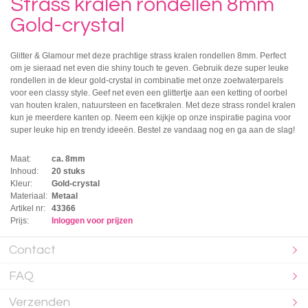
Strass kralen rondellen 8mm
Gold-crystal
Glitter & Glamour met deze prachtige strass kralen rondellen 8mm. Perfect
om je sieraad net even die shiny touch te geven. Gebruik deze super leuke
rondellen in de kleur gold-crystal in combinatie met onze zoetwaterparels
voor een classy style. Geef net even een glittertje aan een ketting of oorbel
van houten kralen, natuursteen en facetkralen. Met deze strass rondel kralen
kun je meerdere kanten op. Neem een kijkje op onze inspiratie pagina voor
super leuke hip en trendy ideeën. Bestel ze vandaag nog en ga aan de slag!
Maat:
ca. 8mm
Inhoud:
20 stuks
Kleur:
Gold-crystal
Materiaal:
Metaal
Artikel nr:
43366
Prijs:
Inloggen voor prijzen
Contact
FAQ
Verzenden