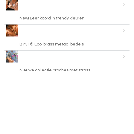
New! Leer koord in trendy kleuren
BY31® Eco-brass metaal bedels
Nieuwe collectie broches met strass
Kleurrijke bandana sjaals
Just in: brass charms met enamel en steentjes