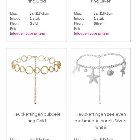
ring Gold
ring Silver
Maat:
ca. 117x2cm
Maat:
ca. 118x3cm
Inhoud:
1 stuk
Inhoud:
1 stuk
Kleur:
Gold
Kleur:
Silver
Prijs:
Prijs:
Inloggen voor prijzen
Inloggen voor prijzen
Heupkettingen dubbele
Heupkettingen zeeleven
ring Gold
met imitatie parels Silver-
white
Maat:
ca. 118x3cm
Maat:
ca. 115x5cm