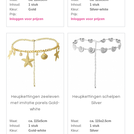
Inhoud:
1 stuk
Inhoud:
1 stuk
Kleur:
Gold
Kleur:
Silver-white
Prijs:
Prijs:
Inloggen voor prijzen
Inloggen voor prijzen
Heupkettingen zeeleven
Heupkettingen schelpen
met imitatie parels Gold-
Silver
white
Maat:
ca. 115x5cm
Maat:
ca. 115x2.5cm
Inhoud:
1 stuk
Inhoud:
1 stuk
Kleur:
Gold-white
Kleur:
Silver