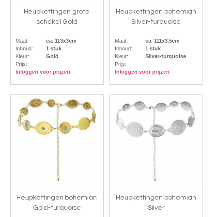
Heupkettingen grote
Heupkettingen bohemian
schakel Gold
Silver-turquoise
Maat:
ca. 113x3cm
Maat:
ca. 111x3.5cm
Inhoud:
1 stuk
Inhoud:
1 stuk
Kleur:
Gold
Kleur:
Silver-turquoise
Prijs:
Prijs:
Inloggen voor prijzen
Inloggen voor prijzen
Heupkettingen bohemian
Heupkettingen bohemian
Gold-turquoise
Silver