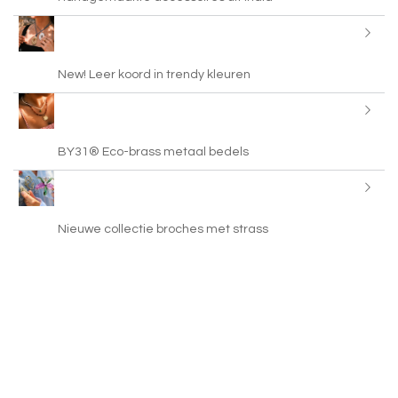
New! Leer koord in trendy kleuren
BY31® Eco-brass metaal bedels
Nieuwe collectie broches met strass
Kleurrijke bandana sjaals
Just in: brass charms met enamel en steentjes