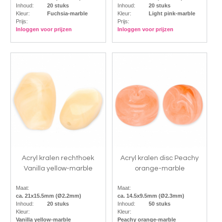
Inhoud:
20 stuks
Inhoud:
20 stuks
Kleur:
Fuchsia-marble
Kleur:
Light pink-marble
Prijs:
Prijs:
Inloggen voor prijzen
Inloggen voor prijzen
Acryl kralen rechthoek
Acryl kralen disc Peachy
Vanilla yellow-marble
orange-marble
Maat:
Maat:
ca. 21x15.5mm (Ø2.2mm)
ca. 14.5x9.5mm (Ø2.3mm)
Inhoud:
20 stuks
Inhoud:
50 stuks
Kleur:
Kleur:
Vanilla yellow-marble
Peachy orange-marble