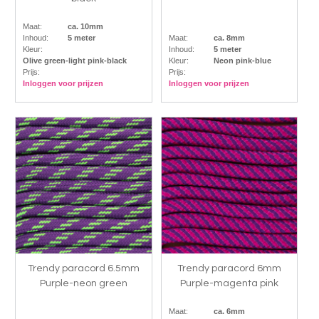
Maat:
ca. 10mm
Inhoud:
5 meter
Maat:
ca. 8mm
Kleur:
Inhoud:
5 meter
Olive green-light pink-black
Kleur:
Neon pink-blue
Prijs:
Prijs:
Inloggen voor prijzen
Inloggen voor prijzen
Trendy paracord 6.5mm
Trendy paracord 6mm
Purple-neon green
Purple-magenta pink
Maat:
ca. 6mm