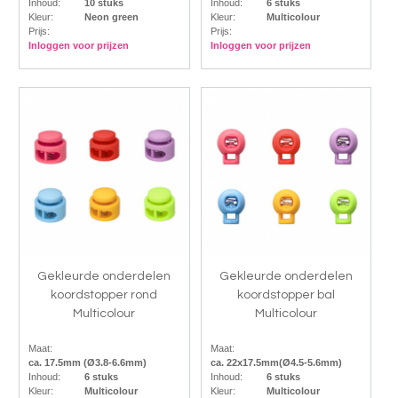
Inhoud:
10 stuks
Inhoud:
6 stuks
Kleur:
Neon green
Kleur:
Multicolour
Prijs:
Prijs:
Inloggen voor prijzen
Inloggen voor prijzen
Gekleurde onderdelen
Gekleurde onderdelen
koordstopper rond
koordstopper bal
Multicolour
Multicolour
Maat:
Maat:
ca. 17.5mm (Ø3.8-6.6mm)
ca. 22x17.5mm(Ø4.5-5.6mm)
Inhoud:
6 stuks
Inhoud:
6 stuks
Kleur:
Multicolour
Kleur:
Multicolour