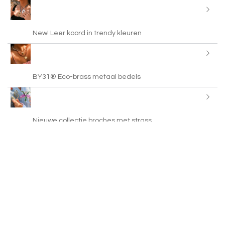
New! Leer koord in trendy kleuren
BY31® Eco-brass metaal bedels
Nieuwe collectie broches met strass
Kleurrijke bandana sjaals
Just in: brass charms met enamel en steentjes