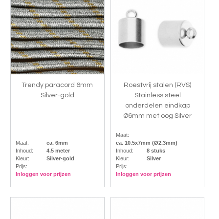
Trendy paracord 6mm
Roestvrij stalen (RVS)
Silver-gold
Stainless steel
onderdelen eindkap
Ø6mm met oog Silver
Maat:
Maat:
ca. 6mm
ca. 10.5x7mm (Ø2.3mm)
Inhoud:
4.5 meter
Inhoud:
8 stuks
Kleur:
Silver-gold
Kleur:
Silver
Prijs:
Prijs:
Inloggen voor prijzen
Inloggen voor prijzen