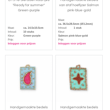
BY31® Sieraden kaartjes
Handgemaakte bedels
"Ready for summer"
van stof hoefijzer Salmon
Green-purple
pink-blue-gold
Maat:
ca. 36.5x28.5mm (Ø3.2mm)
Maat:
ca. 14.5x10.5cm
Inhoud:
1 stuk
Inhoud:
10 stuks
Kleur:
Kleur:
Green-purple
Salmon pink-blue-gold
Prijs:
Prijs:
Inloggen voor prijzen
Inloggen voor prijzen
Handgemaakte bedels
Handgemaakte bedels