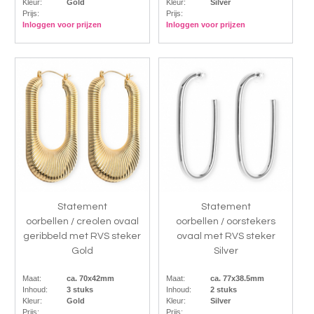
Kleur:
Gold
Kleur:
Silver
Prijs:
Prijs:
Inloggen voor prijzen
Inloggen voor prijzen
Statement
Statement
oorbellen / creolen ovaal
oorbellen / oorstekers
geribbeld met RVS steker
ovaal met RVS steker
Gold
Silver
Maat:
ca. 70x42mm
Maat:
ca. 77x38.5mm
Inhoud:
3 stuks
Inhoud:
2 stuks
Kleur:
Gold
Kleur:
Silver
Prijs:
Prijs: