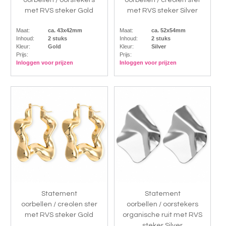
met RVS steker Gold
met RVS steker Silver
Maat:
ca. 43x42mm
Maat:
ca. 52x54mm
Inhoud:
2 stuks
Inhoud:
2 stuks
Kleur:
Gold
Kleur:
Silver
Prijs:
Prijs:
Inloggen voor prijzen
Inloggen voor prijzen
Statement
Statement
oorbellen / creolen ster
oorbellen / oorstekers
met RVS steker Gold
organische ruit met RVS
steker Silver