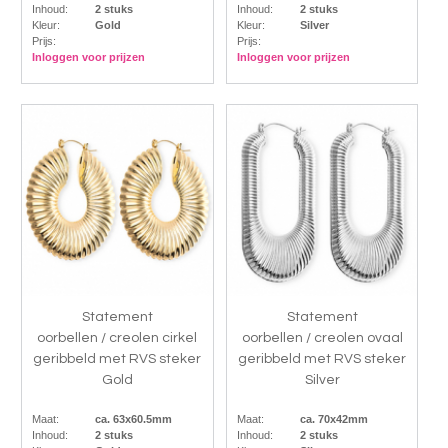
Inhoud:
2 stuks
Inhoud:
2 stuks
Kleur:
Gold
Kleur:
Silver
Prijs:
Prijs:
Inloggen voor prijzen
Inloggen voor prijzen
Statement
Statement
oorbellen / creolen cirkel
oorbellen / creolen ovaal
geribbeld met RVS steker
geribbeld met RVS steker
Gold
Silver
Maat:
ca. 63x60.5mm
Maat:
ca. 70x42mm
Inhoud:
2 stuks
Inhoud:
2 stuks