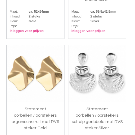
Maat:
ca. 52x54mm
Maat:
ca. 59.5x42.5mm
Inhoud:
2 stuks
Inhoud:
2 stuks
Kleur:
Gold
Kleur:
Silver
Prijs:
Prijs:
Inloggen voor prijzen
Inloggen voor prijzen
Statement
Statement
oorbellen / oorstekers
oorbellen / oorstekers
organische ruit met RVS
schelp geribbeld met RVS
steker Gold
steker Silver