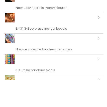
New! Leer koord in trendy kleuren
BY31® Eco-brass metaal bedels
Nieuwe collectie broches met strass
Kleurrijke bandana sjaals
Just in: brass charms met enamel en steentjes