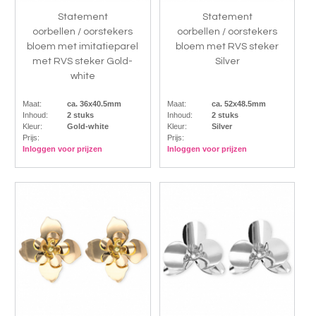
Statement
Statement
oorbellen / oorstekers
oorbellen / oorstekers
bloem met imitatieparel
bloem met RVS steker
met RVS steker Gold-
Silver
white
Maat:
ca. 36x40.5mm
Maat:
ca. 52x48.5mm
Inhoud:
2 stuks
Inhoud:
2 stuks
Kleur:
Gold-white
Kleur:
Silver
Prijs:
Prijs:
Inloggen voor prijzen
Inloggen voor prijzen