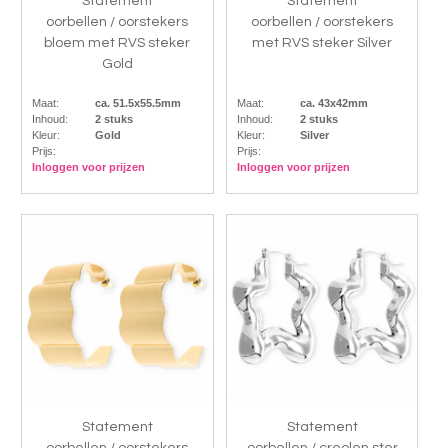
Statement
Statement
oorbellen / oorstekers
oorbellen / oorstekers
bloem met RVS steker
met RVS steker Silver
Gold
Maat:
ca. 51.5x55.5mm
Maat:
ca. 43x42mm
Inhoud:
2 stuks
Inhoud:
2 stuks
Kleur:
Gold
Kleur:
Silver
Prijs:
Prijs:
Inloggen voor prijzen
Inloggen voor prijzen
Statement
Statement
oorbellen / oorstekers
oorbellen / creolen ster