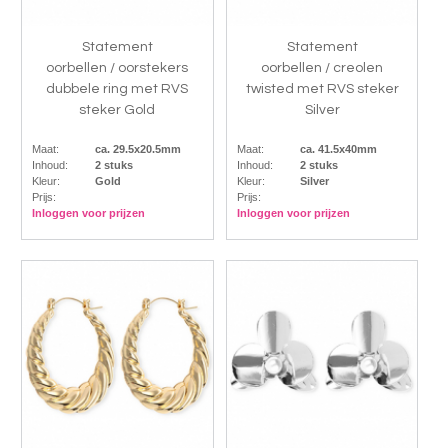
Statement
Statement
oorbellen / oorstekers
oorbellen / creolen
dubbele ring met RVS
twisted met RVS steker
steker Gold
Silver
Maat:
ca. 29.5x20.5mm
Maat:
ca. 41.5x40mm
Inhoud:
2 stuks
Inhoud:
2 stuks
Kleur:
Gold
Kleur:
Silver
Prijs:
Prijs:
Inloggen voor prijzen
Inloggen voor prijzen