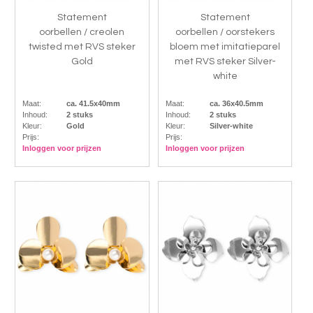
Statement
Statement
oorbellen / creolen
oorbellen / oorstekers
twisted met RVS steker
bloem met imitatieparel
Gold
met RVS steker Silver-
white
Maat:
ca. 41.5x40mm
Maat:
ca. 36x40.5mm
Inhoud:
2 stuks
Inhoud:
2 stuks
Kleur:
Gold
Kleur:
Silver-white
Prijs:
Prijs:
Inloggen voor prijzen
Inloggen voor prijzen