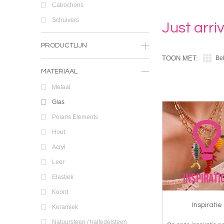
Cabochons
Schuivers
Just arr
PRODUCTLIJN
TOON MET:
Be
MATERIAAL
Metaal
Glas
Polaris Elements
Hout
Acryl
Leer
Elastiek
Koord
Inspiratie
Keramiek
Natuursteen / halfedelsteen