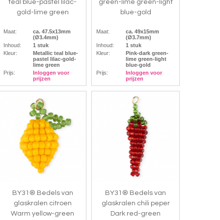
teal blue-pastel lilac-
green-lime green-light
gold-lime green
blue-gold
Maat:
ca. 47.5x13mm
Maat:
ca. 49x15mm
(Ø3.4mm)
(Ø3.7mm)
Inhoud:
1 stuk
Inhoud:
1 stuk
Kleur:
Metallic teal blue-
Kleur:
Pink-dark green-
pastel lilac-gold-
lime green-light
lime green
blue-gold
Prijs:
Inloggen voor
Prijs:
Inloggen voor
prijzen
prijzen
BY31® Bedels van
BY31® Bedels van
glaskralen citroen
glaskralen chili peper
Warm yellow-green
Dark red-green