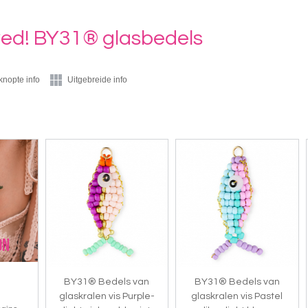
ived! BY31® glasbedels
knopte info
Uitgebreide info
BY31® Bedels van
BY31® Bedels van
glaskralen vis Purple-
glaskralen vis Pastel