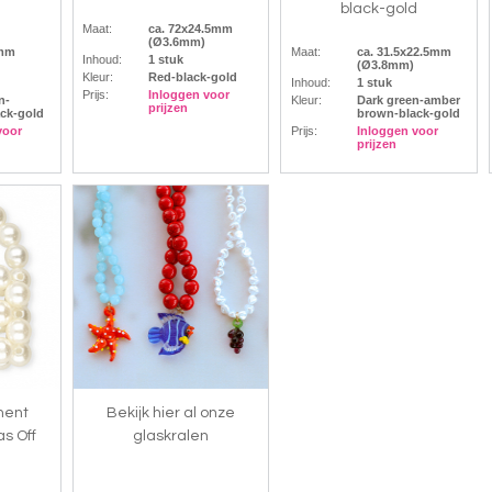
d
black-gold
Maat:
ca. 72x24.5mm
(Ø3.6mm)
9mm
Maat:
ca. 31.5x22.5mm
Inhoud:
1 stuk
(Ø3.8mm)
Kleur:
Red-black-gold
Inhoud:
1 stuk
Prijs:
Inloggen voor
n-
Kleur:
Dark green-amber
prijzen
ck-gold
brown-black-gold
voor
Prijs:
Inloggen voor
prijzen
ment
Bekijk hier al onze
s Off
glaskralen