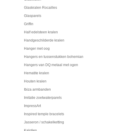
Glaskralen Rocailles
Glasparels
Griffin
Half edelsteen kralen
Handgeschilderde kralen
Hanger met oog
Hangers en tussenstukken bohemian
Hangers van DQ metaal met ogen
Hematite kralen
Houten kralen
Ibiza armbanden
Imitatie zoetwaterparels
ImpressArt
Inspired temple bracelets
Jasseron / schakelketting
Kalotjes