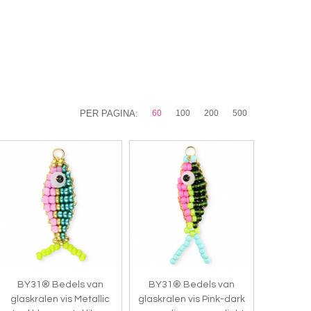
PER PAGINA:
60
100
200
500
BY31® Bedels van
BY31® Bedels van
glaskralen vis Metallic
glaskralen vis Pink-dark