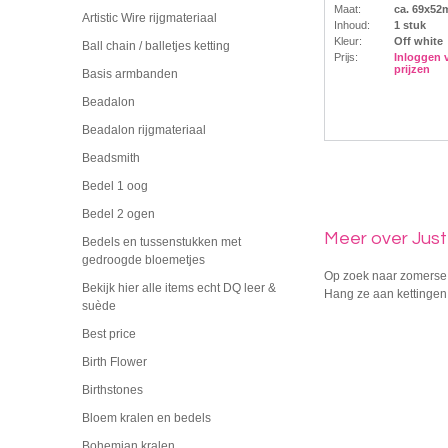
Maat:
ca. 69x5
Artistic Wire rijgmateriaal
Inhoud:
1 stuk
Kleur:
Off white
Ball chain / balletjes ketting
Prijs:
Inloggen 
prijzen
Basis armbanden
Beadalon
Beadalon rijgmateriaal
Beadsmith
Bedel 1 oog
Bedel 2 ogen
Meer over Just
Bedels en tussenstukken met
gedroogde bloemetjes
Op zoek naar zomerse b
Bekijk hier alle items echt DQ leer &
Hang ze aan kettingen 
suède
Best price
Birth Flower
Birthstones
Bloem kralen en bedels
Bohemian kralen