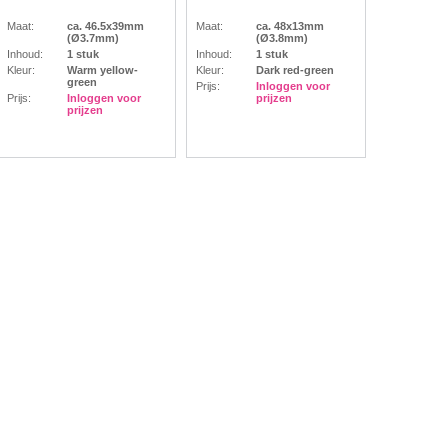
Maat:
ca. 46.5x39mm
Maat:
ca. 48x13mm
(Ø3.7mm)
(Ø3.8mm)
Inhoud:
1 stuk
Inhoud:
1 stuk
Kleur:
Warm yellow-
Kleur:
Dark red-green
green
Prijs:
Inloggen voor
Prijs:
Inloggen voor
prijzen
prijzen