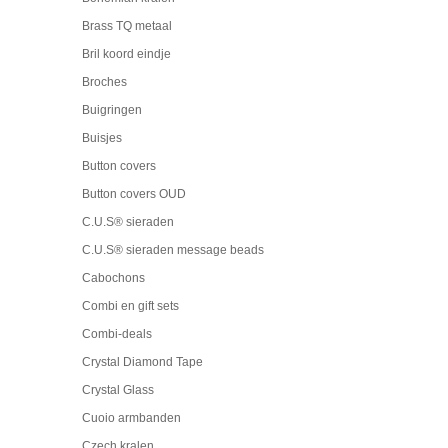
Brass TQ metaal
Bril koord eindje
Broches
Buigringen
Buisjes
Button covers
Button covers OUD
C.U.S® sieraden
C.U.S® sieraden message beads
Cabochons
Combi en gift sets
Combi-deals
Crystal Diamond Tape
Crystal Glass
Cuoio armbanden
Czech kralen