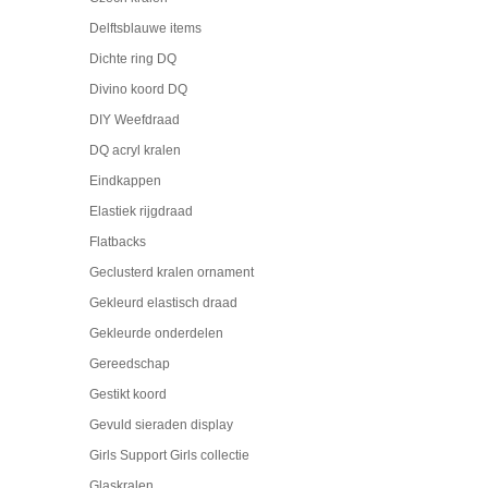
Delftsblauwe items
Dichte ring DQ
Divino koord DQ
DIY Weefdraad
DQ acryl kralen
Eindkappen
Elastiek rijgdraad
Flatbacks
Geclusterd kralen ornament
Gekleurd elastisch draad
Gekleurde onderdelen
Gereedschap
Gestikt koord
Gevuld sieraden display
Girls Support Girls collectie
Glaskralen