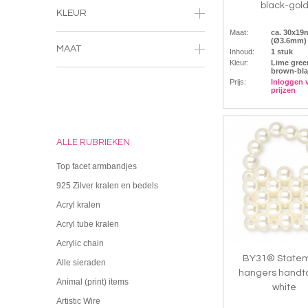
black-gol
KLEUR
Maat:
ca. 30x1
(Ø3.6mm)
MAAT
Inhoud:
1 stuk
Kleur:
Lime gree
brown-bla
Prijs:
Inloggen 
prijzen
ALLE RUBRIEKEN
Top facet armbandjes
925 Zilver kralen en bedels
Acryl kralen
Acryl tube kralen
Acrylic chain
BY31® State
Alle sieraden
hangers handta
Animal (print) items
white
Artistic Wire