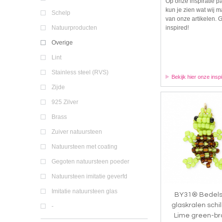
Op onze inspiratie p
kun je zien wat wij 
Schelp
van onze artikelen. 
inspired!
Natuurproducten
Overige
Lint
Stainless steel (RVS)
Bekijk hier onze inspi
Zijde
925 Zilver
Brass
Zuiver natuursteen
Natuursteen met coating
Gegoten natuursteen poeder
Natuursteen imitatie geverfd
Imitatie natuursteen glas
BY31® Bedels
glaskralen schi
-
Lime green-br