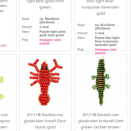
agina
light pink-gold-mint
lilac-light blue-
maken
green
turquoise-lavender-
Get
gold
Maat:
ca. 40x15mm
(Ø3.6mm)
Maat:
ca. 41x15mm
Inhoud:
1 stuk
(Ø3.6mm)
Kleur:
Purple-light pink-
Inhoud:
1 stuk
gold-mint green
Kleur:
Pastel lilac-light
Prijs:
Inloggen voor
blue-turquoise-
prijzen
lavender-gold
ratie!
Prijs:
Inloggen voor
prijzen
 van
BY31® Bedels van
BY31® Bedels van
ldpad
glaskralen kreeft Red-
glaskralen krokodil Dark
own-
black-gold
green-amber brown-