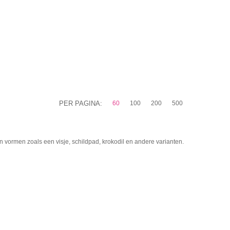
PER PAGINA:
60
100
200
500
n vormen zoals een visje, schildpad, krokodil en andere varianten.