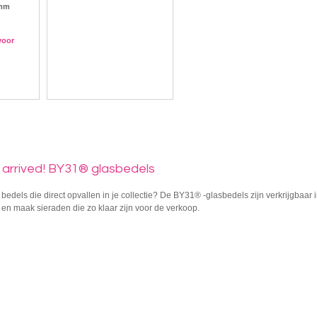
2mm
voor
 arrived! BY31® glasbedels
edels die direct opvallen in je collectie? De BY31® -glasbedels zijn verkrijgbaar i
en maak sieraden die zo klaar zijn voor de verkoop.