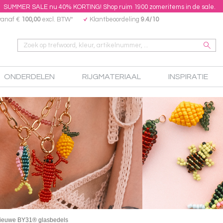
SUMMER SALE nu 40% KORTING! Shop ruim 1900 zomeritems in de sale.
vanaf €
100,00
excl. BTW*
Klantbeoordeling
9.4/10
ONDERDELEN
RIJGMATERIAAL
INSPIRATIE
ieuwe BY31® glasbedels