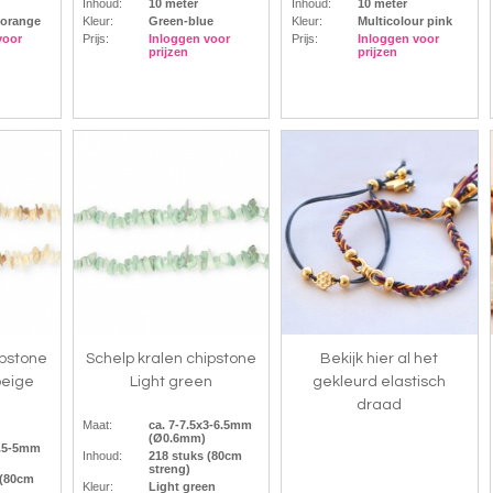
Inhoud:
10 meter
Inhoud:
10 meter
-orange
Kleur:
Green-blue
Kleur:
Multicolour pink
voor
Prijs:
Inloggen voor
Prijs:
Inloggen voor
prijzen
prijzen
ipstone
Schelp kralen chipstone
Bekijk hier al het
beige
Light green
gekleurd elastisch
draad
Maat:
ca. 7-7.5x3-6.5mm
(Ø0.6mm)
1.5-5mm
Inhoud:
218 stuks (80cm
streng)
 (80cm
Kleur:
Light green