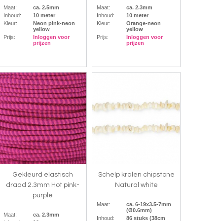
Maat:
ca. 2.5mm
Maat:
ca. 2.3mm
Inhoud:
10 meter
Inhoud:
10 meter
Kleur:
Neon pink-neon
Kleur:
Orange-neon
yellow
yellow
Prijs:
Inloggen voor
Prijs:
Inloggen voor
prijzen
prijzen
Gekleurd elastisch
Schelp kralen chipstone
draad 2.3mm Hot pink-
Natural white
purple
Maat:
ca. 6-19x3.5-7mm
(Ø0.6mm)
Maat:
ca. 2.3mm
Inhoud:
86 stuks (38cm