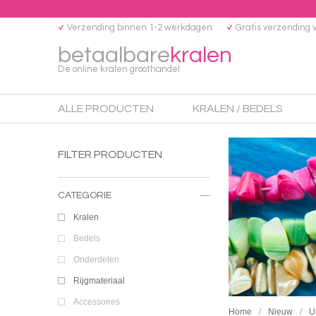
Verzending binnen 1-2 werkdagen
Gratis verzending 
betaalbare
kralen
De online kralen groothandel
ALLE PRODUCTEN
KRALEN / BEDELS
FILTER PRODUCTEN
CATEGORIE
Kralen
Bedels
Onderdelen
Rijgmateriaal
Accessoires
Home
Nieuw
U