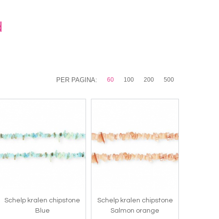
d
PER PAGINA:
60
100
200
500
Schelp kralen chipstone
Schelp kralen chipstone
Blue
Salmon orange