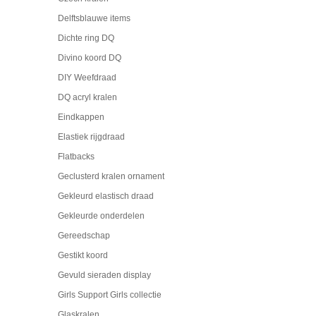
Delftsblauwe items
Dichte ring DQ
Divino koord DQ
DIY Weefdraad
DQ acryl kralen
Eindkappen
Elastiek rijgdraad
Flatbacks
Geclusterd kralen ornament
Gekleurd elastisch draad
Gekleurde onderdelen
Gereedschap
Gestikt koord
Gevuld sieraden display
Girls Support Girls collectie
Glaskralen