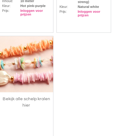
Inhoud:
10 meter
streng)
Kleur:
Hot pink-purple
Kleur:
Natural white
Prijs:
Inloggen voor
Prijs:
Inloggen voor
prijzen
prijzen
Bekijk alle schelp kralen
hier