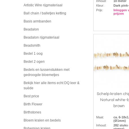
Inhoud:
10 meter
Artistic Wire rijgmateriaal
Kleur:
Dark pink
Prijs:
Inloggen 
Ball chain / balletjes ketting
prijzen
Basis armbanden
Beadalon
Beadalon rijgmateriaal
Beadsmith
Bedel 1 oog
Bedel 2 ogen
Bedels en tussenstukken met
gedroogde bloemetjes
Bekijk hier alle items echt DQ leer &
suède
Schelp kralen ch
Best price
Natural white-
Birth Flower
brown
Birthstones
Maat:
ca. 6-18x
Bloem kralen en bedels
(Ø1mm)
Inhoud:
282 stuks
Bohemian kralen
streng)