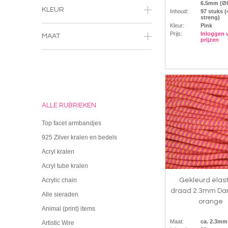
6.5mm (Ø
KLEUR
Inhoud:
97 stuks 
streng)
Kleur:
Pink
Prijs:
Inloggen 
MAAT
prijzen
ALLE RUBRIEKEN
Top facet armbandjes
925 Zilver kralen en bedels
Acryl kralen
Acryl tube kralen
Gekleurd elast
Acrylic chain
draad 2.3mm Dar
Alle sieraden
orange
Animal (print) items
Maat:
ca. 2.3mm
Artistic Wire