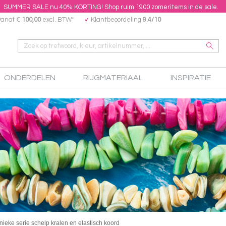
SUMMER SALE nu 40% KORTING! Shop ruim 1900 zomeritems in de sale.
vanaf €
100,00
excl. BTW*
Klantbeoordeling
9.4/10
ONDERDELEN
RIJGMATERIAAL
INSPIRATIE
nieke serie schelp kralen en elastisch koord