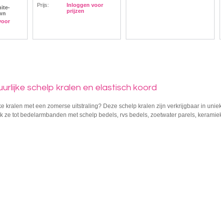
Prijs:
Inloggen voor
ite-
prijzen
wn
voor
rlijke schelp kralen en elastisch koord
ke kralen met een zomerse uitstraling? Deze schelp kralen zijn verkrijgbaar in uniek
k ze tot bedelarmbanden met schelp bedels, rvs bedels, zoetwater parels, keramiek k