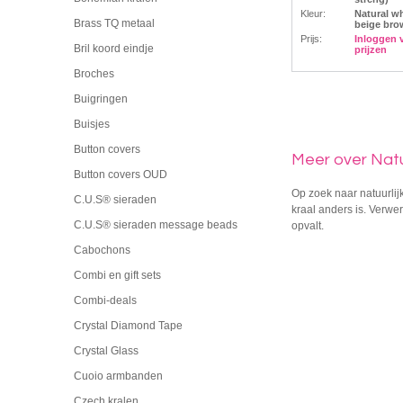
Kleur:
Natural wh
Brass TQ metaal
beige bro
Prijs:
Inloggen 
Bril koord eindje
prijzen
Broches
Buigringen
Buisjes
Button covers
Meer over Natuu
Button covers OUD
Op zoek naar natuurlij
C.U.S® sieraden
kraal anders is. Verwer
C.U.S® sieraden message beads
opvalt.
Cabochons
Combi en gift sets
Combi-deals
Crystal Diamond Tape
Crystal Glass
Cuoio armbanden
Czech kralen