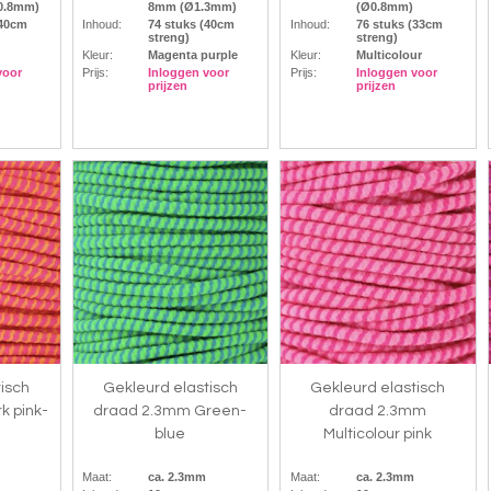
0.8mm)
8mm (Ø1.3mm)
(Ø0.8mm)
(40cm
Inhoud:
74 stuks (40cm
Inhoud:
76 stuks (33cm
streng)
streng)
Kleur:
Magenta purple
Kleur:
Multicolour
voor
Prijs:
Inloggen voor
Prijs:
Inloggen voor
prijzen
prijzen
isch
Gekleurd elastisch
Gekleurd elastisch
k pink-
draad 2.3mm Green-
draad 2.3mm
blue
Multicolour pink
Maat:
ca. 2.3mm
Maat:
ca. 2.3mm