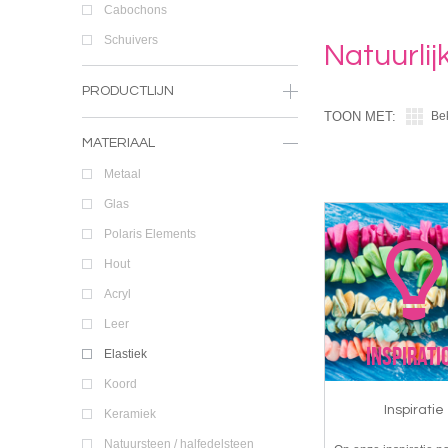
Cabochons
Schuivers
Natuurlij
PRODUCTLIJN
TOON MET:
Be
MATERIAAL
Metaal
Glas
Polaris Elements
Hout
Acryl
Leer
Elastiek
Koord
Inspiratie
Keramiek
Natuursteen / halfedelsteen