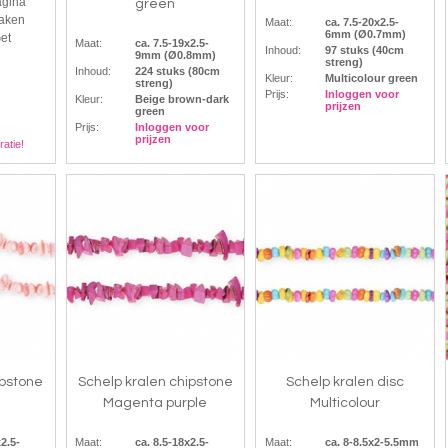
agina
green
maken
Maat:
ca. 7.5-20x2.5-
6mm (Ø0.7mm)
Get
Maat:
ca. 7.5-19x2.5-
Inhoud:
97 stuks (40cm
9mm (Ø0.8mm)
streng)
Inhoud:
224 stuks (80cm
Kleur:
Multicolour green
streng)
Prijs:
Inloggen voor
Kleur:
Beige brown-dark
prijzen
green
Prijs:
Inloggen voor
prijzen
ratie!
ipstone
Schelp kralen chipstone
Schelp kralen disc
Magenta purple
Multicolour
x2.5-
Maat:
ca. 8.5-18x2.5-
Maat:
ca. 8-8.5x2-5.5mm