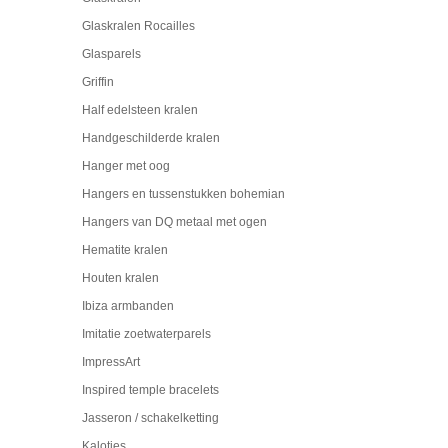
Glaskralen Rocailles
Glasparels
Griffin
Half edelsteen kralen
Handgeschilderde kralen
Hanger met oog
Hangers en tussenstukken bohemian
Hangers van DQ metaal met ogen
Hematite kralen
Houten kralen
Ibiza armbanden
Imitatie zoetwaterparels
ImpressArt
Inspired temple bracelets
Jasseron / schakelketting
Kalotjes