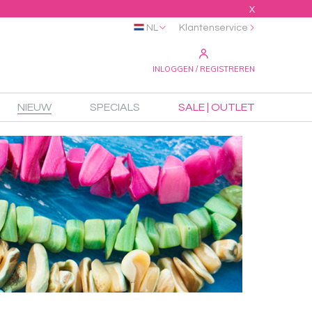
X
NL
Klantenservice
INLOGGEN / REGISTREREN
NIEUW
SPECIALS
SALE | OUTLET