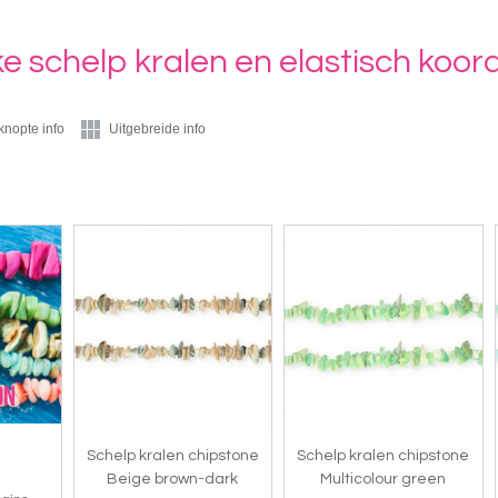
ke schelp kralen en elastisch koor
knopte info
Uitgebreide info
Schelp kralen chipstone
Schelp kralen chipstone
Beige brown-dark
Multicolour green