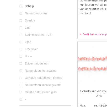
Op onze inspiratie p
kun je zien wat wij 
Schelp
van onze artikelen. 
inspired!
Natuurproducten
Overige
Lint
Bekijk hier onze inspi
Stainless steel (RVS)
Zijde
925 Zilver
Brass
Zuiver natuursteen
Natuursteen met coating
Gegoten natuursteen poeder
Natuursteen imitatie geverfd
Schelp kralen ch
Imitatie natuursteen glas
Pink
-
Maat:
ca. 7.5-13