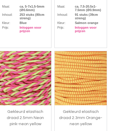
Maat:
ca. 5-7x1.5-5mm
Maat:
ca. 7.5-20.5x1-
(Ø0.6mm)
7.5mm (Ø0.9mm)
Inhoud:
253 stuks (80cm
Inhoud:
91 stuks (39cm
streng)
streng)
Kleur:
Blue
Kleur:
Salmon orange
Prijs:
Inloggen voor
Prijs:
Inloggen voor
prijzen
prijzen
Gekleurd elastisch
Gekleurd elastisch
draad 2.5mm Neon
draad 2.3mm Orange-
pink-neon yellow
neon yellow