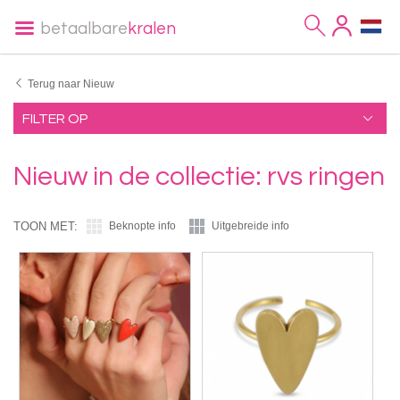
betaalbare
kralen
Terug naar Nieuw
FILTER OP
Nieuw in de collectie: rvs ringen
TOON MET:
Beknopte info
Uitgebreide info