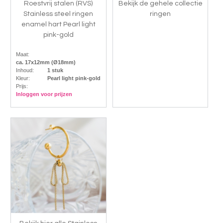
Roestvrij stalen (RVS)
Bekijk de gehele collectie
Stainless steel ringen
ringen
enamel hart Pearl light
pink-gold
Maat:
ca. 17x12mm (Ø18mm)
Inhoud:
1 stuk
Kleur:
Pearl light pink-gold
Prijs:
Inloggen voor prijzen