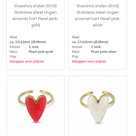
Roestvrij stalen (RVS)
Roestvrij stalen (RVS)
Stainless steel ringen
Stainless steel ringen
enamel hart Pearl pink-
enamel hart Pearl pink-
gold
silver
Maat:
Maat:
ca. 17x12mm (Ø18mm)
ca. 17x12mm (Ø18mm)
Inhoud:
1 stuk
Inhoud:
1 stuk
Kleur:
Pearl pink-gold
Kleur:
Pearl pink-silver
Prijs:
Prijs:
Inloggen voor prijzen
Inloggen voor prijzen