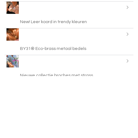
New! Leer koord in trendy kleuren
BY31® Eco-brass metaal bedels
Nieuwe collectie broches met strass
Kleurrijke bandana sjaals
Just in: brass charms met enamel en steentjes