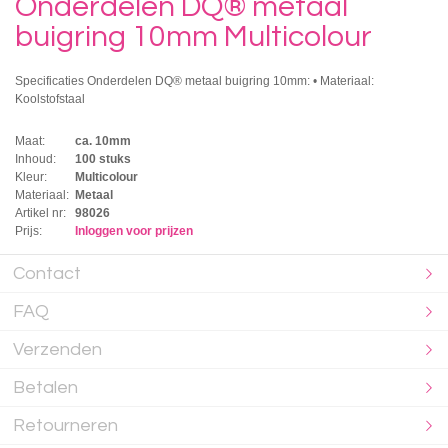
Onderdelen DQ® metaal
buigring 10mm Multicolour
Specificaties Onderdelen DQ® metaal buigring 10mm: • Materiaal:
Koolstofstaal
Maat:
ca. 10mm
Inhoud:
100 stuks
Kleur:
Multicolour
Materiaal:
Metaal
Artikel nr:
98026
Prijs:
Inloggen voor prijzen
Contact
FAQ
Verzenden
Betalen
Retourneren