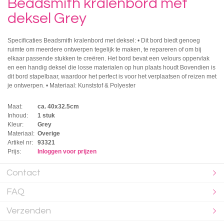
Beadsmith kralenbord met
deksel Grey
Specificaties Beadsmith kralenbord met deksel: • Dit bord biedt genoeg
ruimte om meerdere ontwerpen tegelijk te maken, te repareren of om bij
elkaar passende stukken te creëren. Het bord bevat een velours oppervlak
en een handig deksel die losse materialen op hun plaats houdt Bovendien is
dit bord stapelbaar, waardoor het perfect is voor het verplaatsen of reizen met
je ontwerpen. • Materiaal: Kunststof & Polyester
Maat:
ca. 40x32.5cm
Inhoud:
1 stuk
Kleur:
Grey
Materiaal:
Overige
Artikel nr:
93321
Prijs:
Inloggen voor prijzen
Contact
FAQ
Verzenden