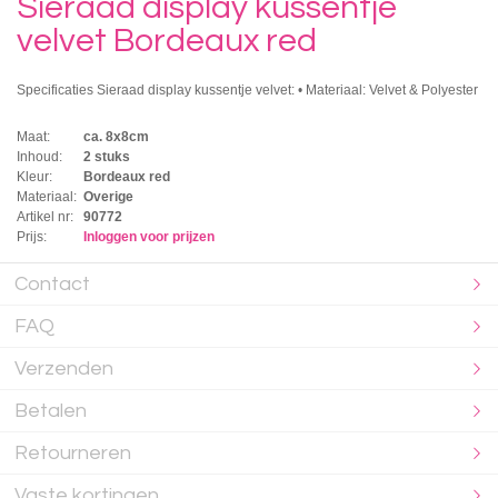
Sieraad display kussentje
velvet Bordeaux red
Specificaties Sieraad display kussentje velvet: • Materiaal: Velvet & Polyester
Maat:
ca. 8x8cm
Inhoud:
2 stuks
Kleur:
Bordeaux red
Materiaal:
Overige
Artikel nr:
90772
Prijs:
Inloggen voor prijzen
Contact
FAQ
Verzenden
Betalen
Retourneren
Vaste kortingen