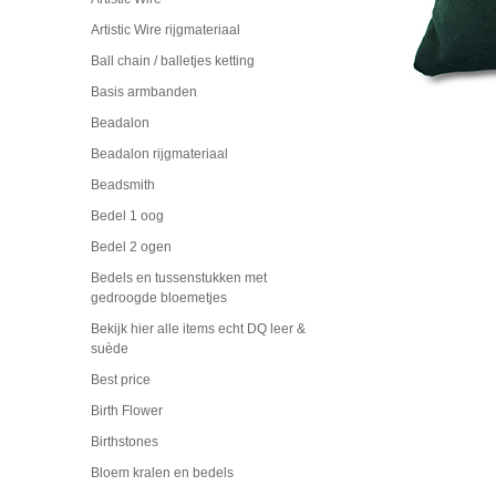
Artistic Wire rijgmateriaal
Ball chain / balletjes ketting
Basis armbanden
Beadalon
Beadalon rijgmateriaal
Beadsmith
Bedel 1 oog
Bedel 2 ogen
Bedels en tussenstukken met
gedroogde bloemetjes
Bekijk hier alle items echt DQ leer &
suède
Best price
Birth Flower
Birthstones
Bloem kralen en bedels