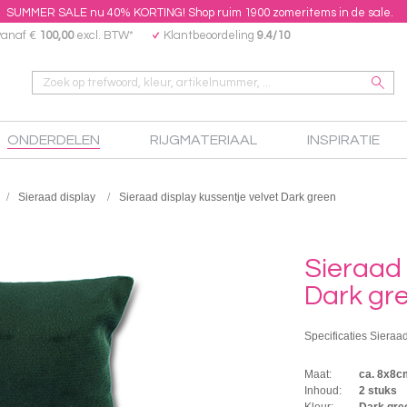
SUMMER SALE nu 40% KORTING! Shop ruim 1900 zomeritems in de sale.
vanaf €
100,00
excl. BTW*
Klantbeoordeling
9.4/10
ONDERDELEN
RIJGMATERIAAL
INSPIRATIE
Sieraad display
Sieraad display kussentje velvet Dark green
Sieraad 
Dark gr
Specificaties Sieraad
Maat:
ca. 8x8c
Inhoud:
2 stuks
Kleur:
Dark gre