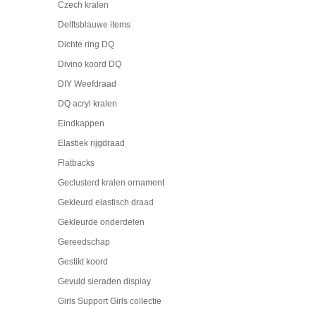
Czech kralen
Delftsblauwe items
Dichte ring DQ
Divino koord DQ
DIY Weefdraad
DQ acryl kralen
Eindkappen
Elastiek rijgdraad
Flatbacks
Geclusterd kralen ornament
Gekleurd elastisch draad
Gekleurde onderdelen
Gereedschap
Gestikt koord
Gevuld sieraden display
Girls Support Girls collectie