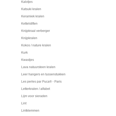
Kalotjes
Katsuki kralen
Keramiek kralen
Kettelstiften
Knijpkraal verberger
Knijpkralen
Kokos / nature kralen
Kurk
Kwastjes
Lava natuursteen kralen
Leer hangers en tussenstukken
Les perles par Puca® - Paris
Letterkralen / alfabet
Lijm voor sieraden
Lint
Lintklemmen