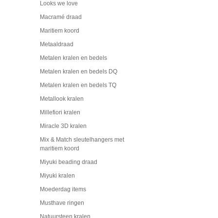
Looks we love
Macramé draad
Maritiem koord
Metaaldraad
Metalen kralen en bedels
Metalen kralen en bedels DQ
Metalen kralen en bedels TQ
Metallook kralen
Millefiori kralen
Miracle 3D kralen
Mix & Match sleutelhangers met
maritiem koord
Miyuki beading draad
Miyuki kralen
Moederdag items
Musthave ringen
Natuursteen kralen