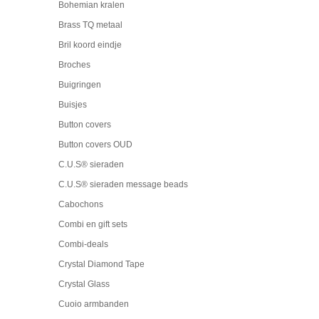
Bohemian kralen
Brass TQ metaal
Bril koord eindje
Broches
Buigringen
Buisjes
Button covers
Button covers OUD
C.U.S® sieraden
C.U.S® sieraden message beads
Cabochons
Combi en gift sets
Combi-deals
Crystal Diamond Tape
Crystal Glass
Cuoio armbanden