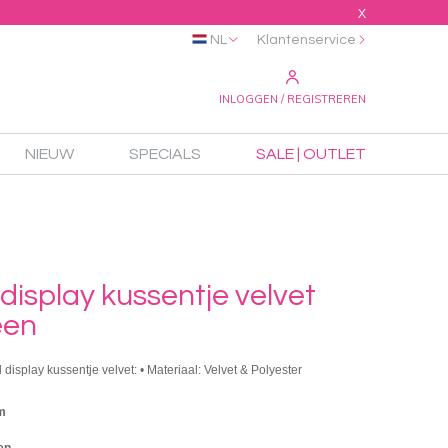
X
NL
Klantenservice
INLOGGEN / REGISTREREN
NIEUW
SPECIALS
SALE | OUTLET
display kussentje velvet
een
 display kussentje velvet: • Materiaal: Velvet & Polyester
m
en