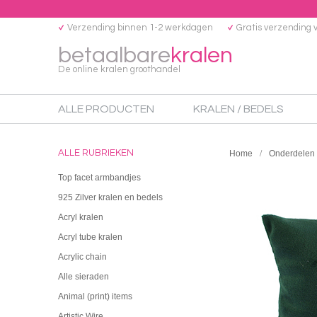
Verzending binnen 1-2 werkdagen
Gratis verzending 
betaalbare
kralen
De online kralen groothandel
ALLE PRODUCTEN
KRALEN / BEDELS
ALLE RUBRIEKEN
Home
Onderdelen
Top facet armbandjes
925 Zilver kralen en bedels
Acryl kralen
Acryl tube kralen
Acrylic chain
Alle sieraden
Animal (print) items
Artistic Wire