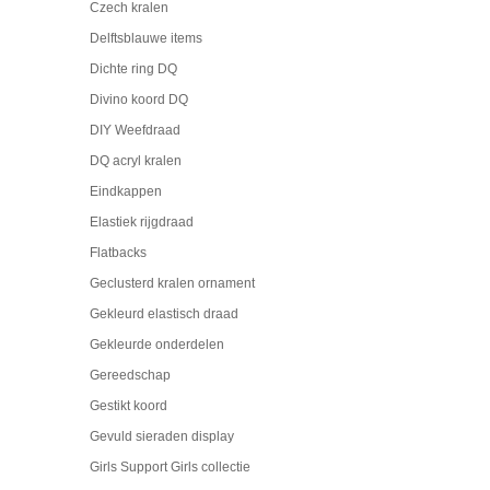
Czech kralen
Delftsblauwe items
Dichte ring DQ
Divino koord DQ
DIY Weefdraad
DQ acryl kralen
Eindkappen
Elastiek rijgdraad
Flatbacks
Geclusterd kralen ornament
Gekleurd elastisch draad
Gekleurde onderdelen
Gereedschap
Gestikt koord
Gevuld sieraden display
Girls Support Girls collectie