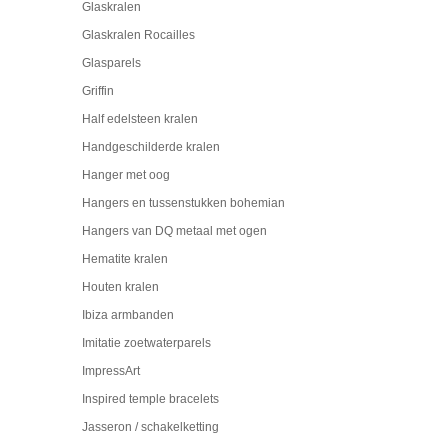
Glaskralen
Glaskralen Rocailles
Glasparels
Griffin
Half edelsteen kralen
Handgeschilderde kralen
Hanger met oog
Hangers en tussenstukken bohemian
Hangers van DQ metaal met ogen
Hematite kralen
Houten kralen
Ibiza armbanden
Imitatie zoetwaterparels
ImpressArt
Inspired temple bracelets
Jasseron / schakelketting