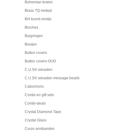
Bohemian kralen
Brass TQ metaal
Bril koord eindje
Broches
Buigringen
Buisjes
Button covers
Button covers OUD
C.U.S® sieraden
C.U.S® sieraden message beads
Cabochons
Combi en gift sets
Combi-deals
Crystal Diamond Tape
Crystal Glass
Cuoio armbanden