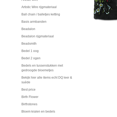
Artistic Wire rijgmateriaal
Ball chain / balletjes ketting
Basis armbanden
Beadalon
Beadalon rijgmateriaal
Beadsmith
Bedel 1 oog
Bedel 2 ogen
Bedels en tussenstukken met
gedroogde bloemetjes
Bekijk hier alle items echt DQ leer &
suède
Best price
Birth Flower
Birthstones
Bloem kralen en bedels