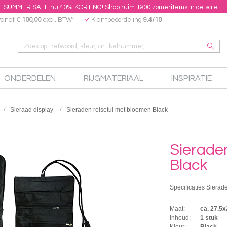
SUMMER SALE nu 40% KORTING! Shop ruim 1900 zomeritems in de sale.
vanaf €
100,00
excl. BTW*
Klantbeoordeling
9.4/10
ONDERDELEN
RIJGMATERIAAL
INSPIRATIE
Sieraad display
Sieraden reisetui met bloemen Black
Sierade
Black
Specificaties Sierade
Maat:
ca. 27.5
Inhoud:
1 stuk
Kleur:
Black