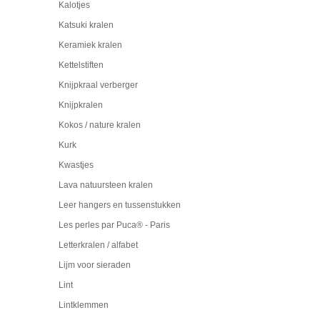
Kalotjes
Katsuki kralen
Keramiek kralen
Kettelstiften
Knijpkraal verberger
Knijpkralen
Kokos / nature kralen
Kurk
Kwastjes
Lava natuursteen kralen
Leer hangers en tussenstukken
Les perles par Puca® - Paris
Letterkralen / alfabet
Lijm voor sieraden
Lint
Lintklemmen