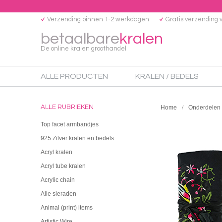
Verzending binnen 1-2 werkdagen
Gratis verzending 
betaalbare
kralen
De online kralen groothandel
ALLE PRODUCTEN
KRALEN / BEDELS
ALLE RUBRIEKEN
Home
Onderdelen
Top facet armbandjes
925 Zilver kralen en bedels
Acryl kralen
Acryl tube kralen
Acrylic chain
Alle sieraden
Animal (print) items
Artistic Wire