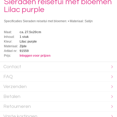
Sieraden reisetui met bloemen
Lilac purple
Specificaties Sieraden reisetui met bloemen: • Materiaal: Satijn
Maat:
ca. 27.5x20cm
Inhoud:
1 stuk
Kleur:
Lilac purple
Materiaal:
Zijde
Artikel nr:
91559
Prijs:
Inloggen voor prijzen
Contact
FAQ
Verzenden
Betalen
Retourneren
Vaste kortingen