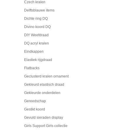
Czech kralen
Delftsblauwe items
Dichte ring DQ
Divino koord DQ
DIY Weefdraad
DQ acryl kralen
Eindkappen
Elastiek rijgdraad
Flatbacks
Geclusterd kralen ornament
Gekleurd elastisch draad
Gekleurde onderdelen
Gereedschap
Gestikt koord
Gevuld sieraden display
Girls Support Girls collectie