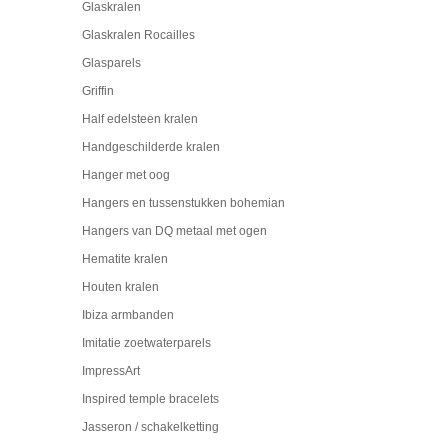
Glaskralen
Glaskralen Rocailles
Glasparels
Griffin
Half edelsteen kralen
Handgeschilderde kralen
Hanger met oog
Hangers en tussenstukken bohemian
Hangers van DQ metaal met ogen
Hematite kralen
Houten kralen
Ibiza armbanden
Imitatie zoetwaterparels
ImpressArt
Inspired temple bracelets
Jasseron / schakelketting