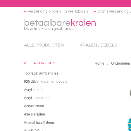
Verzending binnen 1-2 werkdagen
Gratis verzending 
betaalbare
kralen
De online kralen groothandel
ALLE PRODUCTEN
KRALEN / BEDELS
ALLE RUBRIEKEN
Home
Onderdelen
Top facet armbandjes
925 Zilver kralen en bedels
Acryl kralen
Acryl tube kralen
Acrylic chain
Alle sieraden
Animal (print) items
Artistic Wire