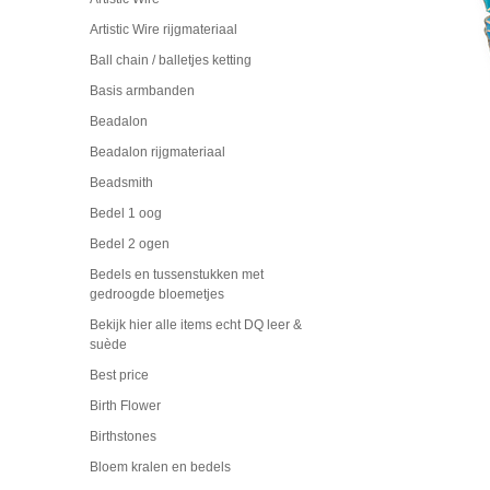
Artistic Wire rijgmateriaal
Ball chain / balletjes ketting
Basis armbanden
Beadalon
Beadalon rijgmateriaal
Beadsmith
Bedel 1 oog
Bedel 2 ogen
Bedels en tussenstukken met
gedroogde bloemetjes
Bekijk hier alle items echt DQ leer &
suède
Best price
Birth Flower
Birthstones
Bloem kralen en bedels