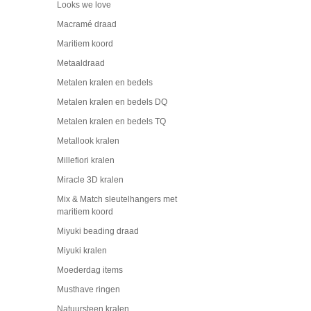
Looks we love
Macramé draad
Maritiem koord
Metaaldraad
Metalen kralen en bedels
Metalen kralen en bedels DQ
Metalen kralen en bedels TQ
Metallook kralen
Millefiori kralen
Miracle 3D kralen
Mix & Match sleutelhangers met
maritiem koord
Miyuki beading draad
Miyuki kralen
Moederdag items
Musthave ringen
Natuursteen kralen