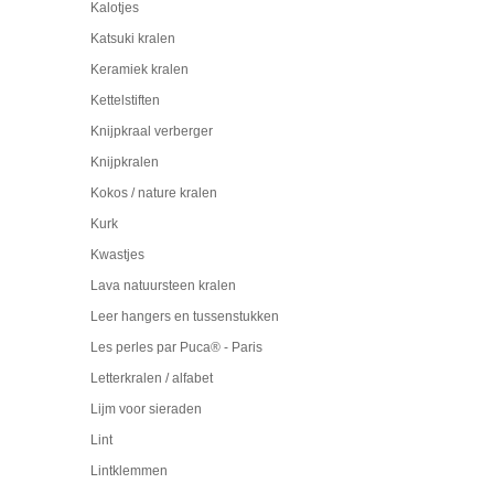
Kalotjes
Katsuki kralen
Keramiek kralen
Kettelstiften
Knijpkraal verberger
Knijpkralen
Kokos / nature kralen
Kurk
Kwastjes
Lava natuursteen kralen
Leer hangers en tussenstukken
Les perles par Puca® - Paris
Letterkralen / alfabet
Lijm voor sieraden
Lint
Lintklemmen