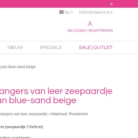
X
NL
Klantenservice
INLOGGEN / REGISTREREN
NIEUW
SPECIALS
SALE | OUTLET
 cyan blue-sand beige
angers van leer zeepaardje
an blue-sand beige
lhangers van leer zeepaardje: • Materiaal: Runderleer
cm (zeepaardje 7.5x5cm)
n blue-sand beige