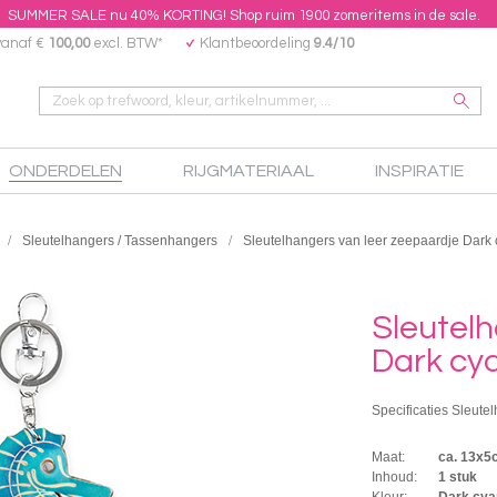
SUMMER SALE nu 40% KORTING! Shop ruim 1900 zomeritems in de sale.
vanaf €
100,00
excl. BTW*
Klantbeoordeling
9.4/10
ONDERDELEN
RIJGMATERIAAL
INSPIRATIE
Sleutelhangers / Tassenhangers
Sleutelhangers van leer zeepaardje Dark
Sleutelh
Dark cy
Specificaties Sleute
Maat:
ca. 13x5
Inhoud:
1 stuk
Kleur:
Dark cya