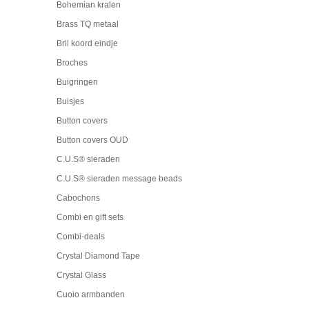
Bohemian kralen
Brass TQ metaal
Bril koord eindje
Broches
Buigringen
Buisjes
Button covers
Button covers OUD
C.U.S® sieraden
C.U.S® sieraden message beads
Cabochons
Combi en gift sets
Combi-deals
Crystal Diamond Tape
Crystal Glass
Cuoio armbanden