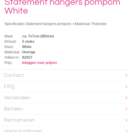
Statement hangers pompom
White
Specificaties Statement hangers pompom: • Materiaal: Polyester
Maat:
ca. 7x7cm (Ø5mm)
Inhoud:
5 stuks
Kleur:
White
Materiaal:
Overige
Artikel nr:
92557
Prijs:
Inloggen voor prijzen
Contact
FAQ
Verzenden
Betalen
Retourneren
Vaste kortingen