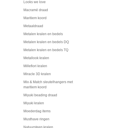
Looks we love
Macramé draad
Maritiem koord
Metaaldraad
Metalen kralen en bedels
Metalen kralen en bedels DQ
Metalen kralen en bedels TQ
Metallook kralen
Millefiori kralen
Miracle 3D kralen
Mix & Match sleutelhangers met
maritiem koord
Miyuki beading draad
Miyuki kralen
Moederdag items
Musthave ringen
Natuursteen kralen