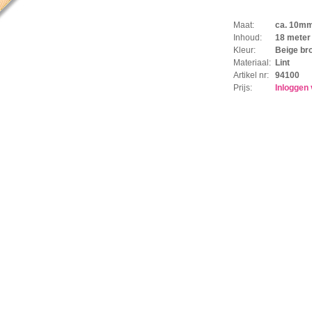
Maat:
ca. 10m
Inhoud:
18 meter 
Kleur:
Beige br
Materiaal:
Lint
Artikel nr:
94100
Prijs:
Inloggen 