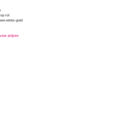
m
op rol
own-white-gold
voor prijzen