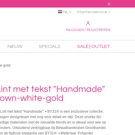
X
NL
Klantenservice
INLOGGEN / REGISTREREN
NIEUW
SPECIALS
SALE | OUTLET
e-gold
int met tekst "Handmade"
rown-white-gold
Lint met tekst "Handmade": • BY31® is een exclusieve collectie,
igen designteam met oog voor detail en stijl. Deze unieke lijn
dige materialen met de nieuwste trends en is ideaal voor wie op
zonders. Uitsluitend verkrijgbaar bij Betaalbarekralen Groothandel.
or de tijdloze elegantie van BY31®. • Materiaal: Polyester