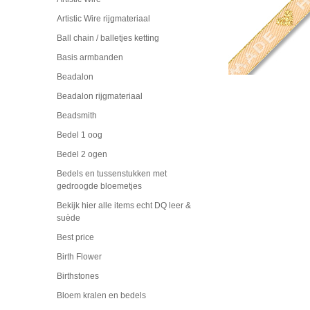
Artistic Wire rijgmateriaal
Ball chain / balletjes ketting
Basis armbanden
Beadalon
Beadalon rijgmateriaal
Beadsmith
Bedel 1 oog
Bedel 2 ogen
Bedels en tussenstukken met
gedroogde bloemetjes
Bekijk hier alle items echt DQ leer &
suède
Best price
Birth Flower
Birthstones
Bloem kralen en bedels