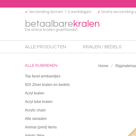
Verzending binnen 1-2 werkdagen
Gratis verzending 
betaalbare
kralen
De online kralen groothandel
ALLE PRODUCTEN
KRALEN / BEDELS
ALLE RUBRIEKEN
Home
Rijgmateriaa
Top facet armbandjes
925 Zilver kralen en bedels
Acryl kralen
Acryl tube kralen
Acrylic chain
Alle sieraden
Animal (print) items
Artistic Wire