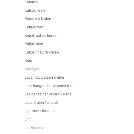
Kalotjes
Katsuki kralen
Keramiek kralen
Kettelstiften
Knijpkraal verberger
Knijpkralen
Kokos / nature kralen
Kurk
Kwastjes
Lava natuursteen kralen
Leer hangers en tussenstukken
Les perles par Puca® - Paris
Letterkralen / alfabet
Lijm voor sieraden
Lint
Lintklemmen