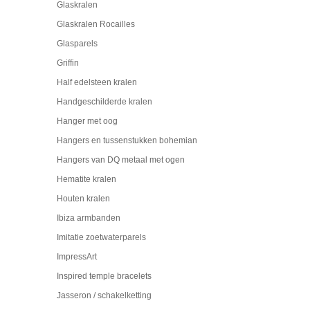
Glaskralen
Glaskralen Rocailles
Glasparels
Griffin
Half edelsteen kralen
Handgeschilderde kralen
Hanger met oog
Hangers en tussenstukken bohemian
Hangers van DQ metaal met ogen
Hematite kralen
Houten kralen
Ibiza armbanden
Imitatie zoetwaterparels
ImpressArt
Inspired temple bracelets
Jasseron / schakelketting