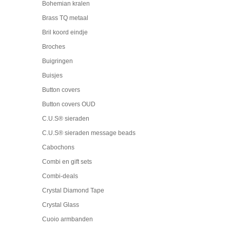
Bohemian kralen
Brass TQ metaal
Bril koord eindje
Broches
Buigringen
Buisjes
Button covers
Button covers OUD
C.U.S® sieraden
C.U.S® sieraden message beads
Cabochons
Combi en gift sets
Combi-deals
Crystal Diamond Tape
Crystal Glass
Cuoio armbanden