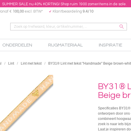
SUMMER SALE nu 40% KORTING! Shop ruim 1900 zomeritems in de sale.
vanaf €
100,00
excl. BTW*
Klantbeoordeling
9.4/10
ONDERDELEN
RIJGMATERIAAL
INSPIRATIE
l
Lint
Lint met tekst
BY31® Lint met tekst "Handmade" Beige brown-whit
BY31® L
Beige b
Specificaties BY31® 
ontworpen door ons e
combineert hoogwaar
zoek is naar iets bij
Laat je inspireren do