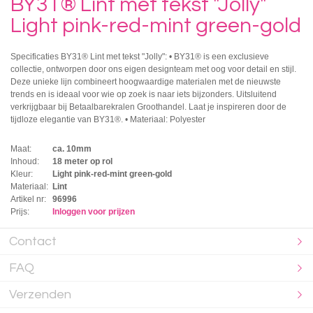
BY31® Lint met tekst "Jolly"
Light pink-red-mint green-gold
Specificaties BY31® Lint met tekst "Jolly": • BY31® is een exclusieve
collectie, ontworpen door ons eigen designteam met oog voor detail en stijl.
Deze unieke lijn combineert hoogwaardige materialen met de nieuwste
trends en is ideaal voor wie op zoek is naar iets bijzonders. Uitsluitend
verkrijgbaar bij Betaalbarekralen Groothandel. Laat je inspireren door de
tijdloze elegantie van BY31®. • Materiaal: Polyester
Maat:
ca. 10mm
Inhoud:
18 meter op rol
Kleur:
Light pink-red-mint green-gold
Materiaal:
Lint
Artikel nr:
96996
Prijs:
Inloggen voor prijzen
Contact
FAQ
Verzenden