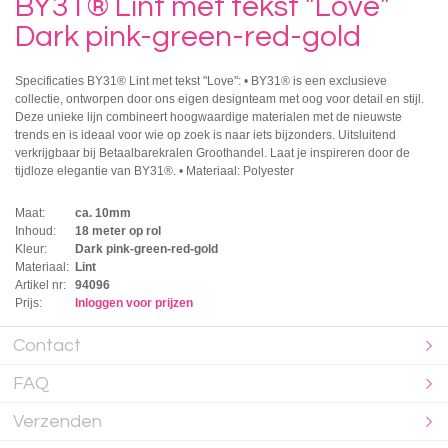
BY31® Lint met tekst "Love"
Dark pink-green-red-gold
Specificaties BY31® Lint met tekst "Love": • BY31® is een exclusieve
collectie, ontworpen door ons eigen designteam met oog voor detail en stijl.
Deze unieke lijn combineert hoogwaardige materialen met de nieuwste
trends en is ideaal voor wie op zoek is naar iets bijzonders. Uitsluitend
verkrijgbaar bij Betaalbarekralen Groothandel. Laat je inspireren door de
tijdloze elegantie van BY31®. • Materiaal: Polyester
Maat:
ca. 10mm
Inhoud:
18 meter op rol
Kleur:
Dark pink-green-red-gold
Materiaal:
Lint
Artikel nr:
94096
Prijs:
Inloggen voor prijzen
Contact
FAQ
Verzenden