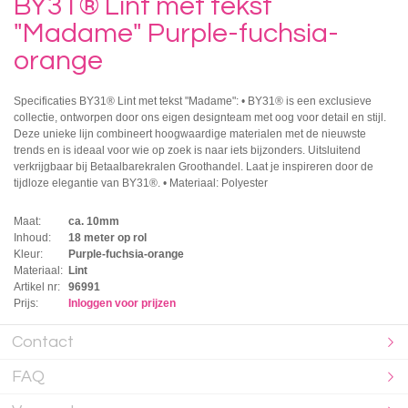
BY31® Lint met tekst
"Madame" Purple-fuchsia-
orange
Specificaties BY31® Lint met tekst "Madame": • BY31® is een exclusieve
collectie, ontworpen door ons eigen designteam met oog voor detail en stijl.
Deze unieke lijn combineert hoogwaardige materialen met de nieuwste
trends en is ideaal voor wie op zoek is naar iets bijzonders. Uitsluitend
verkrijgbaar bij Betaalbarekralen Groothandel. Laat je inspireren door de
tijdloze elegantie van BY31®. • Materiaal: Polyester
Maat:
ca. 10mm
Inhoud:
18 meter op rol
Kleur:
Purple-fuchsia-orange
Materiaal:
Lint
Artikel nr:
96991
Prijs:
Inloggen voor prijzen
Contact
FAQ