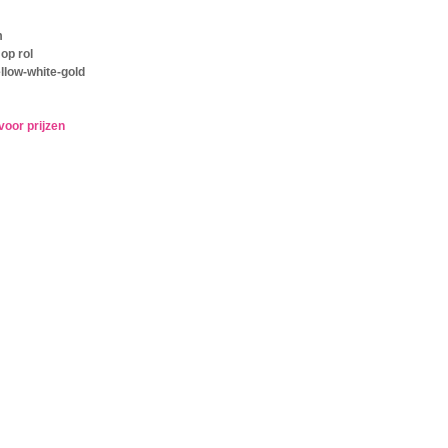
m
op rol
ellow-white-gold
voor prijzen