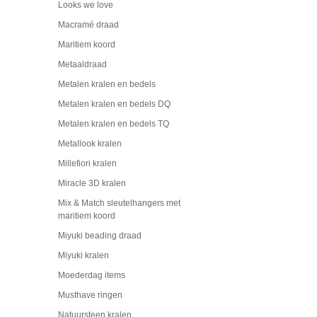
Looks we love
Macramé draad
Maritiem koord
Metaaldraad
Metalen kralen en bedels
Metalen kralen en bedels DQ
Metalen kralen en bedels TQ
Metallook kralen
Millefiori kralen
Miracle 3D kralen
Mix & Match sleutelhangers met
maritiem koord
Miyuki beading draad
Miyuki kralen
Moederdag items
Musthave ringen
Natuursteen kralen