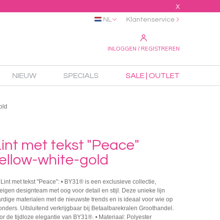
X
NL
Klantenservice
INLOGGEN / REGISTREREN
NIEUW
SPECIALS
SALE | OUTLET
old
int met tekst "Peace"
yellow-white-gold
Lint met tekst "Peace": • BY31® is een exclusieve collectie,
igen designteam met oog voor detail en stijl. Deze unieke lijn
dige materialen met de nieuwste trends en is ideaal voor wie op
zonders. Uitsluitend verkrijgbaar bij Betaalbarekralen Groothandel.
or de tijdloze elegantie van BY31®. • Materiaal: Polyester