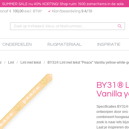
SUMMER SALE nu 40% KORTING! Shop ruim 1900 zomeritems in de sale.
vanaf €
100,00
excl. BTW*
Klantbeoordeling
9.4/10
ONDERDELEN
RIJGMATERIAAL
INSPIRATIE
l
Lint
Lint met tekst
BY31® Lint met tekst "Peace" Vanilla yellow-white-g
BY31® L
Vanilla 
Specificaties BY31® 
ontworpen door ons e
combineert hoogwaar
zoek is naar iets bij
Laat je inspireren do