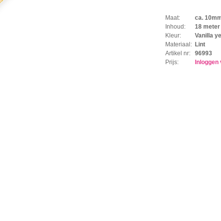
Maat:
ca. 10m
Inhoud:
18 meter 
Kleur:
Vanilla y
Materiaal:
Lint
Artikel nr:
96993
Prijs:
Inloggen 