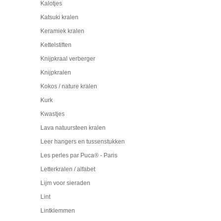
Kalotjes
Katsuki kralen
Keramiek kralen
Kettelstiften
Knijpkraal verberger
Knijpkralen
Kokos / nature kralen
Kurk
Kwastjes
Lava natuursteen kralen
Leer hangers en tussenstukken
Les perles par Puca® - Paris
Letterkralen / alfabet
Lijm voor sieraden
Lint
Lintklemmen