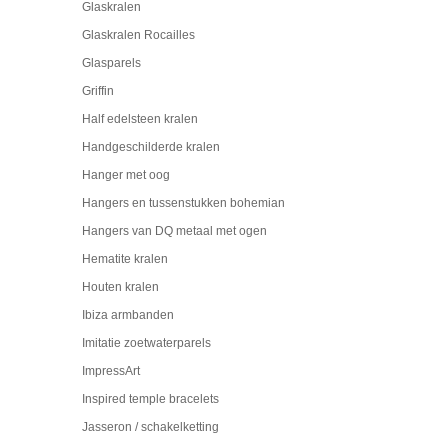
Glaskralen
Glaskralen Rocailles
Glasparels
Griffin
Half edelsteen kralen
Handgeschilderde kralen
Hanger met oog
Hangers en tussenstukken bohemian
Hangers van DQ metaal met ogen
Hematite kralen
Houten kralen
Ibiza armbanden
Imitatie zoetwaterparels
ImpressArt
Inspired temple bracelets
Jasseron / schakelketting