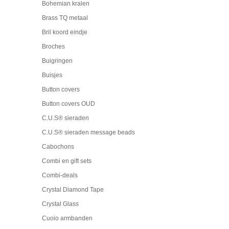
Bohemian kralen
Brass TQ metaal
Bril koord eindje
Broches
Buigringen
Buisjes
Button covers
Button covers OUD
C.U.S® sieraden
C.U.S® sieraden message beads
Cabochons
Combi en gift sets
Combi-deals
Crystal Diamond Tape
Crystal Glass
Cuoio armbanden