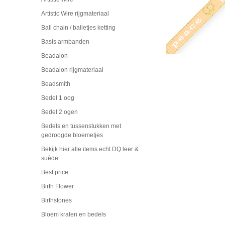
Artistic Wire rijgmateriaal
Ball chain / balletjes ketting
Basis armbanden
Beadalon
Beadalon rijgmateriaal
Beadsmith
Bedel 1 oog
Bedel 2 ogen
Bedels en tussenstukken met
gedroogde bloemetjes
Bekijk hier alle items echt DQ leer &
suède
Best price
Birth Flower
Birthstones
Bloem kralen en bedels