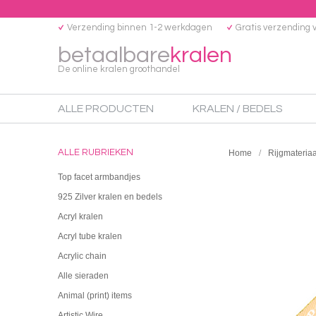
Verzending binnen 1-2 werkdagen
Gratis verzending 
betaalbare
kralen
De online kralen groothandel
ALLE PRODUCTEN
KRALEN / BEDELS
ALLE RUBRIEKEN
Home
Rijgmateriaa
Top facet armbandjes
925 Zilver kralen en bedels
Acryl kralen
Acryl tube kralen
Acrylic chain
Alle sieraden
Animal (print) items
Artistic Wire