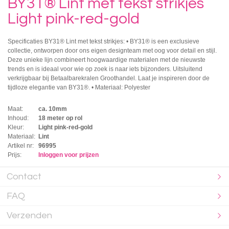
BY31® Lint met tekst strikjes
Light pink-red-gold
Specificaties BY31® Lint met tekst strikjes: • BY31® is een exclusieve
collectie, ontworpen door ons eigen designteam met oog voor detail en stijl.
Deze unieke lijn combineert hoogwaardige materialen met de nieuwste
trends en is ideaal voor wie op zoek is naar iets bijzonders. Uitsluitend
verkrijgbaar bij Betaalbarekralen Groothandel. Laat je inspireren door de
tijdloze elegantie van BY31®. • Materiaal: Polyester
Maat:
ca. 10mm
Inhoud:
18 meter op rol
Kleur:
Light pink-red-gold
Materiaal:
Lint
Artikel nr:
96995
Prijs:
Inloggen voor prijzen
Contact
FAQ
Verzenden